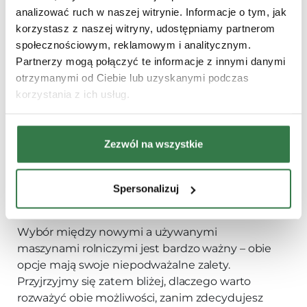
dalszego przetwarzania, co zwiększa wartość
analizować ruch w naszej witrynie. Informacje o tym, jak
produktów i ułatwia ich dystrybucję.
korzystasz z naszej witryny, udostępniamy partnerom
społecznościowym, reklamowym i analitycznym.
7. Pakowaczka do owoców
– to urządzenie,
Partnerzy mogą połączyć te informacje z innymi danymi
które ułatwia pakowanie owoców do skrzynek,
otrzymanymi od Ciebie lub uzyskanymi podczas
koszy lub innych opakowań. Automatyzacja
korzystania z ich usług.
procesu pakowania pozwala na zaoszczędzenie
czasu i zwiększenie wydajności pracy w sadzie.
Zezwól na wszystkie
Nowe czy używane
podstawowe maszyny
Spersonalizuj
rolnicze?
Wybór między nowymi a używanymi
maszynami rolniczymi jest bardzo ważny – obie
opcje mają swoje niepodważalne zalety.
Przyjrzyjmy się zatem bliżej, dlaczego warto
rozważyć obie możliwości, zanim zdecydujesz