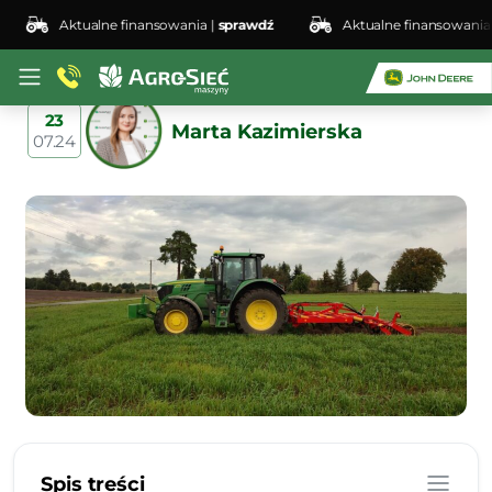
Aktualne finansowania |
sprawdź
Aktualne finansowania |
spr
Podstawowe maszyny
rolnicze: jakie są niezbędne?
23
Marta Kazimierska
07.24
Spis treści