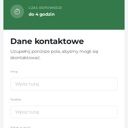
CZAS ODPOWIEDZI
do 4 godzin
Dane kontaktowe
Uzupełnij poniższe pola, abyśmy mogli się
skontaktować.
Imię
*
Telefon
*
Adres e-mail