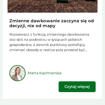
Zmienne dawkowanie zaczyna się od
decyzji, nie od mapy
Rozsiewacz z funkcją zmiennego dawkowania
stoi dziś na podwórzu w tysiącach polskich
gospodarstw, a siewnik punktowy potrafiący
zmieniać obsadę w rastrze pola przestał być
rzadkością. Trudniejsze od zakupu maszyny
okazuje się rozstrzygnięcie, czy w danym sezonie
technologia ma obniżyć koszt nawożenia, czy
podnieść plon. Ten artykuł powstał na podstawie
Marta Kazimierska
materiału opublikowanego w najnowszym
wydaniu naszego […]
Czytaj więcej