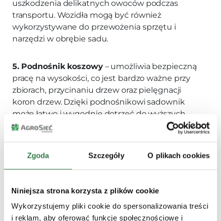
uszkodzenia delikatnych owoców podczas
transportu. Wozidła mogą być również
wykorzystywane do przewożenia sprzętu i
narzędzi w obrębie sadu.
5. Podnośnik koszowy
– umożliwia bezpieczną
pracę na wysokości, co jest bardzo ważne przy
zbiorach, przycinaniu drzew oraz pielęgnacji
koron drzew. Dzięki podnośnikowi sadownik
może łatwo i wygodnie dotrzeć do wyższych
partii drzew – zwiększa to efektywność pracy i
bezpieczeństwo.
Zgoda
Szczegóły
O plikach cookies
6. Sortownica owoców
– to maszyna, która
automatycznie sortuje zebrane owoce według
wielkości, wagi i jakości. Z pomocą sortownicy
Niniejsza strona korzysta z plików cookie
możliwe jest szybkie i precyzyjne
Wykorzystujemy pliki cookie do spersonalizowania treści
przygotowanie owoców do sprzedaży lub
i reklam, aby oferować funkcje społecznościowe i