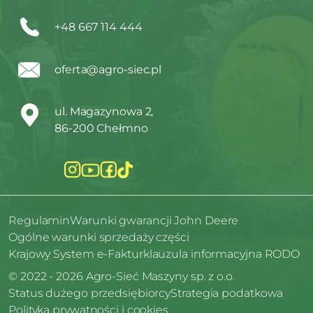
+48 667 114 444
oferta@agro-siec.pl
ul. Magazynowa 2,
86-200 Chełmno
Regulamin
Warunki gwarancji John Deere
Ogólne warunki sprzedaży części
Krajowy System e-Faktur
klauzula informacyjna RODO
© 2022 - 2026 Agro-Sieć Maszyny sp. z o.o.
Status dużego przedsiębiorcy
Strategia podatkowa
Polityka prywatności i cookies