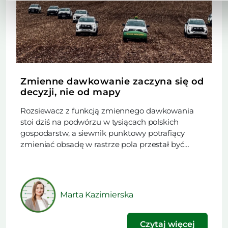
Zmienne dawkowanie zaczyna się od
decyzji, nie od mapy
Rozsiewacz z funkcją zmiennego dawkowania
stoi dziś na podwórzu w tysiącach polskich
gospodarstw, a siewnik punktowy potrafiący
zmieniać obsadę w rastrze pola przestał być
rzadkością. Trudniejsze od zakupu maszyny
okazuje się rozstrzygnięcie, czy w danym sezonie
technologia ma obniżyć koszt nawożenia, czy
podnieść plon. Ten artykuł powstał na podstawie
Marta Kazimierska
materiału opublikowanego w najnowszym
wydaniu naszego […]
Czytaj więcej