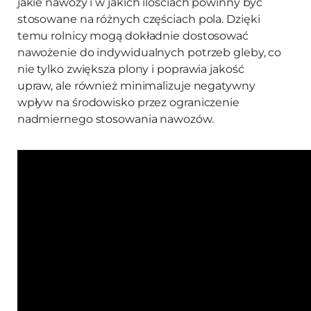
jakie nawozy i w jakich ilościach powinny być
stosowane na różnych częściach pola. Dzięki
temu rolnicy mogą dokładnie dostosować
nawożenie do indywidualnych potrzeb gleby, co
nie tylko zwiększa plony i poprawia jakość
upraw, ale również minimalizuje negatywny
wpływ na środowisko przez ograniczenie
nadmiernego stosowania nawozów.