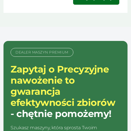
DEALER MASZYN PREMIUM
Zapytaj o Precyzyjne
nawożenie to
gwarancja
efektywności zbiorów
- chętnie pomożemy!
Szukasz maszyny, która sprosta Twoim