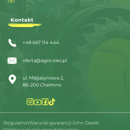
Kontakt
+48 667 114 444
oferta@agro-siec.pl
ul. Magazynowa 2,
86-200 Chełmno
Regulamin
Warunki gwarancji John Deere
Ogólne warunki sprzedaży części