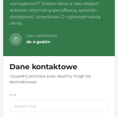
wymaganiom? Zostaw dane, a nasz ekspert
dobierze optymalną specyfikację, sprawdzi
dostępność i przedstawi Ci najkorzystniejszą
ofertę.
CZAS ODPOWIEDZI
do 4 godzin
Dane kontaktowe
Uzupełnij poniższe pola, abyśmy mogli się
skontaktować.
Imię
*