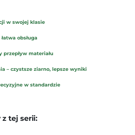
ji w swojej klasie
 łatwa obsługa
y przepływ materiału
a – czystsze ziarno, lepsze wyniki
recyzyjne w standardzie
 tej serii: