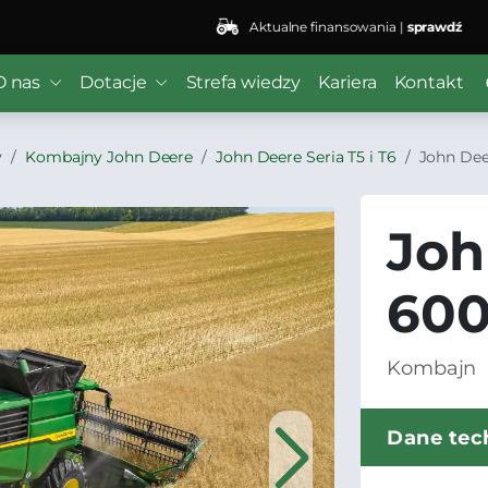
Aktualne finansowania |
sprawdź
O nas
Dotacje
Strefa wiedzy
Kariera
Kontakt
y
Kombajny John Deere
John Deere Seria T5 i T6
John Dee
Joh
60
Kombajn
Dane tec