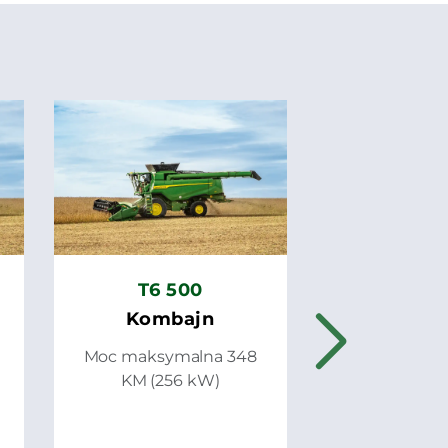
T5 7
Komb
Moc maksym
KM (310
T6 500
Kombajn
Moc maksymalna 348
KM (256 kW)