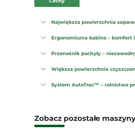
Cechy
Największa powierzchnia separac
Ergonomiczna kabina – komfort i
Przenośnik pochyły – niezawodn
Większa powierzchnia czyszczeni
System AutoTrac™ – rolnictwo p
Zobacz pozostałe maszyny z