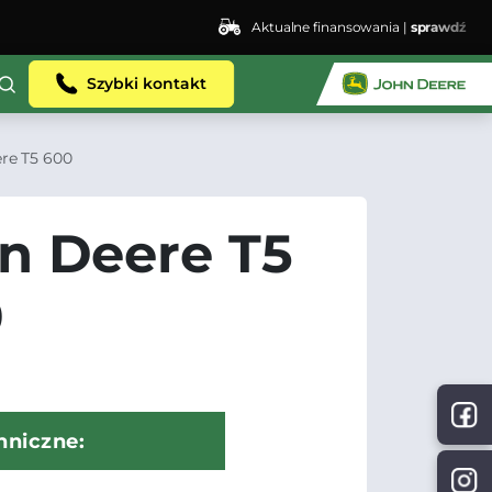
Aktualne finansowania |
sprawdź
Szybki kontakt
re T5 600
n Deere T5
0
hniczne: