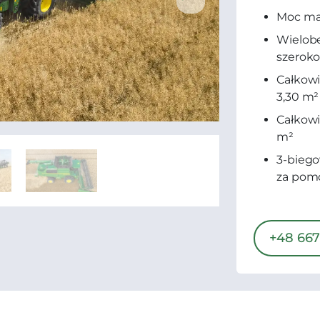
Moc mak
Wielob
szerok
Całkowi
3,30 m²
Całkowi
m²
3-biego
za pomo
+48 667