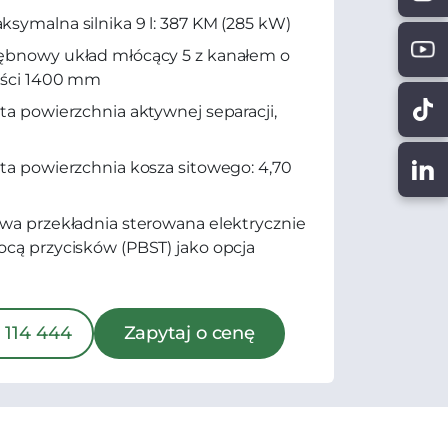
symalna silnika 9 l: 387 KM (285 kW)
ębnowy układ młócący 5 z kanałem o
ości 1400 mm
ta powierzchnia aktywnej separacji,
ta powierzchnia kosza sitowego: 4,70
wa przekładnia sterowana elektrycznie
cą przycisków (PBST) jako opcja
 114 444
Zapytaj o cenę