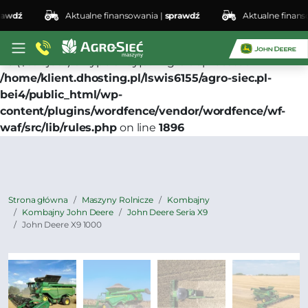
dź
Aktualne finansowania |
sprawdź
Aktualne finansowan
Deprecated
: preg_replace(): Passing null to parameter
#3 ($subject) of type array|string is deprecated in
/home/klient.dhosting.pl/lswis6155/agro-siec.pl-
bei4/public_html/wp-
content/plugins/wordfence/vendor/wordfence/wf-
waf/src/lib/rules.php
on line
1896
Strona główna
Maszyny Rolnicze
Kombajny
Kombajny John Deere
John Deere Seria X9
John Deere X9 1000