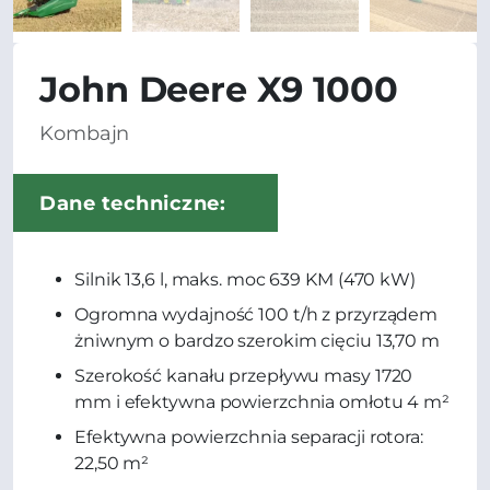
John Deere X9 1000
Kombajn
Dane techniczne:
Silnik 13,6 l, maks. moc 639 KM (470 kW)
Ogromna wydajność 100 t/h z przyrządem
żniwnym o bardzo szerokim cięciu 13,70 m
Szerokość kanału przepływu masy 1720
mm i efektywna powierzchnia omłotu 4 m²
Efektywna powierzchnia separacji rotora:
22,50 m²