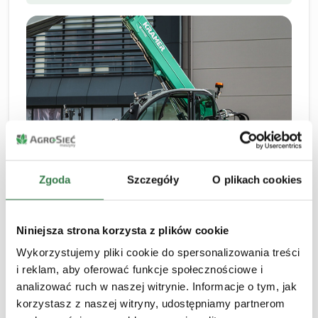
Zgoda
Szczegóły
O plikach cookies
Chcesz być na bieżąco z
Niniejsza strona korzysta z plików cookie
nowościami od
Agro-Sieć
Wykorzystujemy pliki cookie do spersonalizowania treści
Maszyny?
i reklam, aby oferować funkcje społecznościowe i
analizować ruch w naszej witrynie. Informacje o tym, jak
Zapisz się do naszego Newslettera. Zaznacz kategorie,
korzystasz z naszej witryny, udostępniamy partnerom
które szczególnie Cię interesują.