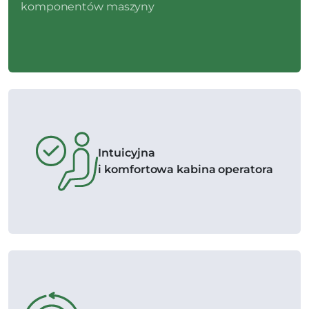
komponentów maszyny
Intuicyjna
i komfortowa kabina operatora