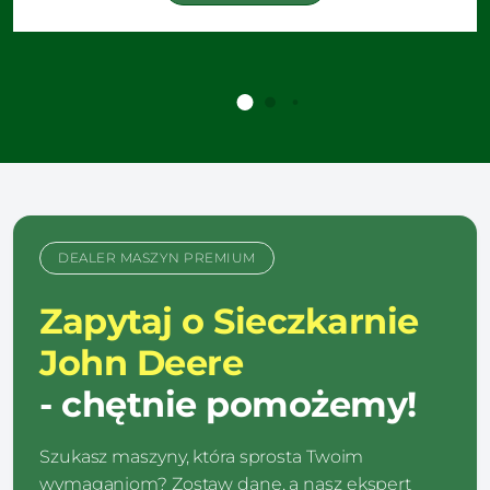
DEALER MASZYN PREMIUM
Zapytaj o Sieczkarnie
John Deere
- chętnie pomożemy!
Szukasz maszyny, która sprosta Twoim
wymaganiom? Zostaw dane, a nasz ekspert