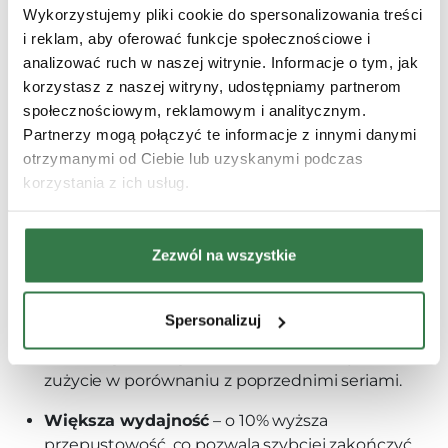
Wykorzystujemy pliki cookie do spersonalizowania treści
i reklam, aby oferować funkcje społecznościowe i
analizować ruch w naszej witrynie. Informacje o tym, jak
korzystasz z naszej witryny, udostępniamy partnerom
społecznościowym, reklamowym i analitycznym.
Partnerzy mogą połączyć te informacje z innymi danymi
otrzymanymi od Ciebie lub uzyskanymi podczas
Czym wyróżniają się nowe serie F8 i
korzystania z ich usług.
F9?
Nowe sieczkarnie serii F8 i F9 to kolejny krok w
Zezwól na wszystkie
kierunku bardziej wydajnych i oszczędnych zbiorów.
To połączenie technologii z realnymi korzyściami w
codziennej pracy:
Spersonalizuj
Niższe spalanie paliwa
– do 10% mniejsze
zużycie w porównaniu z poprzednimi seriami.
Większa wydajność
– o 10% wyższa
przepustowość, co pozwala szybciej zakończyć