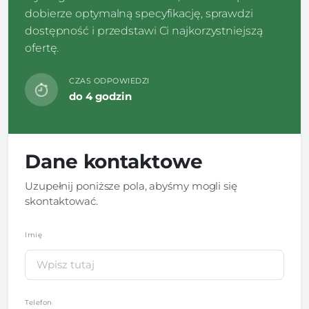
dobierze optymalną specyfikację, sprawdzi
dostępność i przedstawi Ci najkorzystniejszą
ofertę.
CZAS ODPOWIEDZI
do 4 godzin
Dane kontaktowe
Uzupełnij poniższe pola, abyśmy mogli się
skontaktować.
Imię
*
Telefon
*