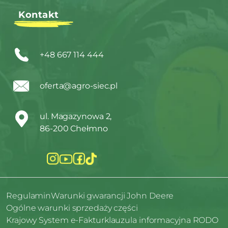
Kontakt
+48 667 114 444
oferta@agro-siec.pl
ul. Magazynowa 2,
86-200 Chełmno
Regulamin
Warunki gwarancji John Deere
Ogólne warunki sprzedaży części
Krajowy System e-Faktur
klauzula informacyjna RODO