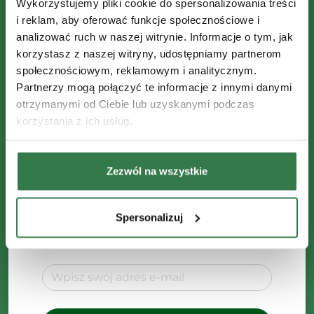
Nie przegap żadnych okazji!
Wykorzystujemy pliki cookie do spersonalizowania treści
i reklam, aby oferować funkcje społecznościowe i
Otrzymuj ekskluzywne promocje.
analizować ruch w naszej witrynie. Informacje o tym, jak
korzystasz z naszej witryny, udostępniamy partnerom
Bądź na bieżąco z nowościami.
społecznościowym, reklamowym i analitycznym.
Partnerzy mogą połączyć te informacje z innymi danymi
Administratorem Twoich danych
otrzymanymi od Ciebie lub uzyskanymi podczas
osobowych jest Agro Sieć Maszyny Sp. z
korzystania z ich usług.
o.o. z siedzibą w Chełmnie, ul.
Magazynowa 2, 86-200 Chełmno. Dane
będą przetwarzane w celu wysyłki
Zezwól na wszystkie
newslettera. Masz prawo do dostępu,
poprawienia lub usunięcia swoich
danych. Szczegóły w
Polityce
Spersonalizuj
Prywatności.