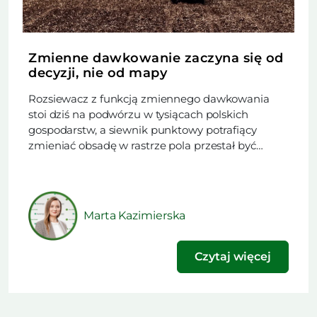
Zmienne dawkowanie zaczyna się od
decyzji, nie od mapy
Rozsiewacz z funkcją zmiennego dawkowania
stoi dziś na podwórzu w tysiącach polskich
gospodarstw, a siewnik punktowy potrafiący
zmieniać obsadę w rastrze pola przestał być
rzadkością. Trudniejsze od zakupu maszyny
okazuje się rozstrzygnięcie, czy w danym sezonie
technologia ma obniżyć koszt nawożenia, czy
podnieść plon. Ten artykuł powstał na podstawie
Marta Kazimierska
materiału opublikowanego w najnowszym
wydaniu naszego […]
Czytaj więcej