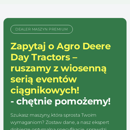
DEALER MASZYN PREMIUM
Zapytaj o Agro Deere
Day Tractors –
ruszamy z wiosenną
serią eventów
ciągnikowych!
- chętnie pomożemy!
Szukasz maszyny, która sprosta Twoim
wymaganiom? Zostaw dane, a nasz ekspert
dobierze optymalną specyfikację, sprawdzi