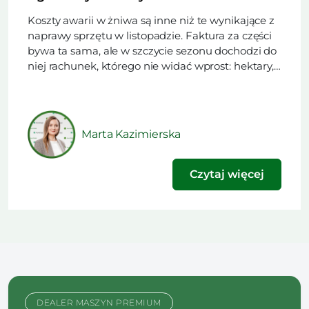
Koszty awarii w żniwa są inne niż te wynikające z
naprawy sprzętu w listopadzie. Faktura za części
bywa ta sama, ale w szczycie sezonu dochodzi do
niej rachunek, którego nie widać wprost: hektary,
które nie zeszły z pola w dniu postoju i ryzyko, że
pogoda nie da drugiego podejścia. Z tego
powodu na serwis w […]
Marta Kazimierska
Czytaj więcej
DEALER MASZYN PREMIUM