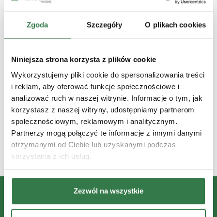
Marta Kazimierska
Ukończyła wieloetapowe szkolenia John Deere
Zgoda
Szczegóły
O plikach cookies
Polska. Swobodnie porusza się w
zaawansowanych technologiach rolniczych i na
bieżąco śledzi innowacje w maszynach,
Niniejsza strona korzysta z plików cookie
uprawie precyzyjnej oraz zrównoważonej
Wykorzystujemy pliki cookie do spersonalizowania treści
produkcji — z naciskiem na rolnictwo jutra:
i reklam, aby oferować funkcje społecznościowe i
efektywne, inteligentne i oparte na danych.
analizować ruch w naszej witrynie. Informacje o tym, jak
korzystasz z naszej witryny, udostępniamy partnerom
społecznościowym, reklamowym i analitycznym.
Więcej artykułów tego autora
Partnerzy mogą połączyć te informacje z innymi danymi
otrzymanymi od Ciebie lub uzyskanymi podczas
korzystania z ich usług.
Zezwól na wszystkie