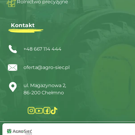
Rolnictwo precyzyjne
Kontakt
+48 667 114 444
oferta@agro-siec.pl
ul. Magazynowa 2,
86-200 Chełmno
Regulamin
Warunki gwarancji John Deere