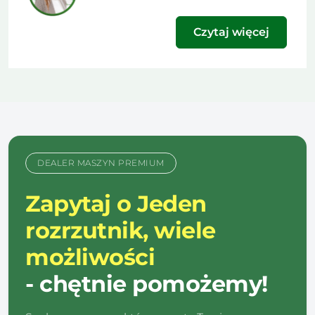
wydaniu naszego […]
Czytaj więcej
DEALER MASZYN PREMIUM
Zapytaj o Jeden
rozrzutnik, wiele
możliwości
- chętnie pomożemy!