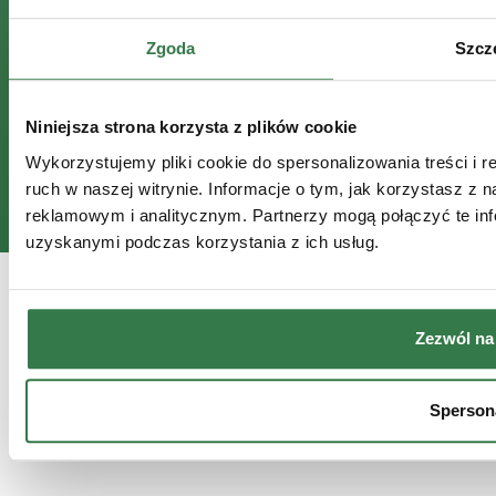
Ogólne warunki sprzedaży części
Krajowy System e-Faktur
klauzula informacyjna RODO
Zgoda
Szcz
© 2022 - 2026 Agro-Sieć Maszyny sp. z o.o.
Status dużego przedsiębiorcy
Strategia podatkowa
Niniejsza strona korzysta z plików cookie
Polityka prywatności i cookies
Inspektor ochrony danych
Wykorzystujemy pliki cookie do spersonalizowania treści i 
ruch w naszej witrynie. Informacje o tym, jak korzystasz z
reklamowym i analitycznym. Partnerzy mogą połączyć te inf
uzyskanymi podczas korzystania z ich usług.
Zezwól na
Spersona