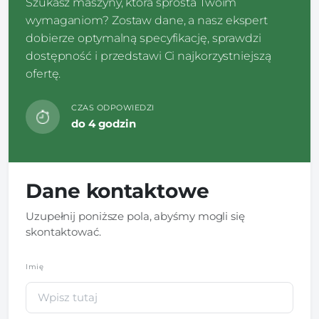
Szukasz maszyny, która sprosta Twoim
wymaganiom? Zostaw dane, a nasz ekspert
dobierze optymalną specyfikację, sprawdzi
dostępność i przedstawi Ci najkorzystniejszą
ofertę.
CZAS ODPOWIEDZI
do 4 godzin
Dane kontaktowe
Uzupełnij poniższe pola, abyśmy mogli się
skontaktować.
Imię
*