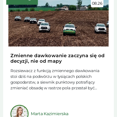
08.26
Zmienne dawkowanie zaczyna się od
decyzji, nie od mapy
Rozsiewacz z funkcją zmiennego dawkowania
stoi dziś na podwórzu w tysiącach polskich
gospodarstw, a siewnik punktowy potrafiący
zmieniać obsadę w rastrze pola przestał być
rzadkością. Trudniejsze od zakupu maszyny
okazuje się rozstrzygnięcie, czy w danym sezonie
technologia ma obniżyć koszt nawożenia, czy
podnieść plon. Ten artykuł powstał na podstawie
Marta Kazimierska
materiału opublikowanego w najnowszym