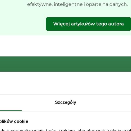
efektywne, inteligentne i oparte na danych.
Więcej artykułów tego autora
Zapisz się do
Szczegóły
Nie przegap żadnych okazji
Otrzymuj ekskluzyw
 plików cookie
Bądź na bieżąco z n
do spersonalizowania treści i reklam, aby oferować funkcje sp