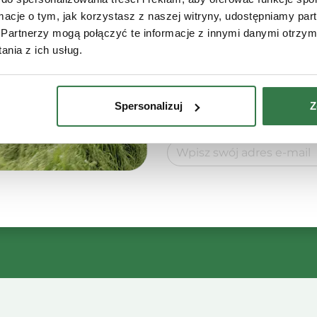
ormacje o tym, jak korzystasz z naszej witryny, udostępniamy p
Administratorem Twoich d
Partnerzy mogą połączyć te informacje z innymi danymi otrzym
Maszyny Sp. z o.o. z siedz
nia z ich usług.
86-200 Chełmno. Dane będ
newslettera. Masz prawo d
usunięcia swoich danych.
Spersonalizuj
Z