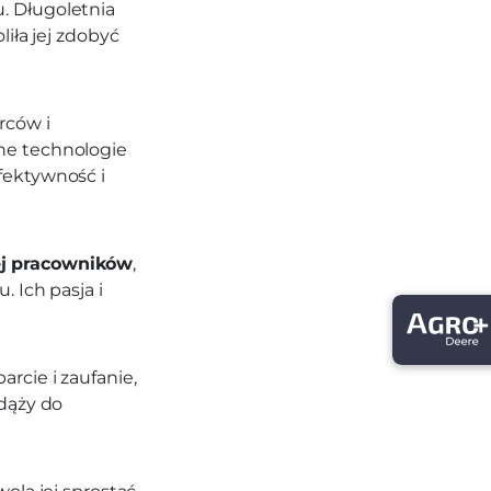
. Długoletnia
iła jej zdobyć
rców i
ne technologie
fektywność i
ej pracowników
,
 Ich pasja i
rcie i zaufanie,
 dąży do