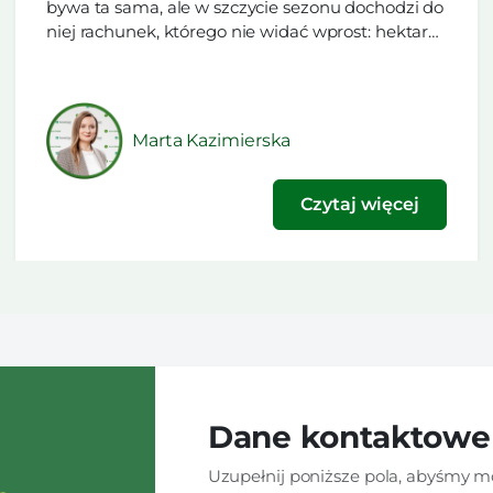
bywa ta sama, ale w szczycie sezonu dochodzi do
niej rachunek, którego nie widać wprost: hektary,
które nie zeszły z pola w dniu postoju i ryzyko, że
pogoda nie da drugiego podejścia. Z tego
powodu na serwis w […]
Marta Kazimierska
Czytaj więcej
Dane kontaktowe
Uzupełnij poniższe pola, abyśmy mo