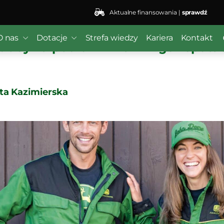
Aktualne finansowania |
sprawdź
O nas
Dotacje
Strefa wiedzy
Kariera
Kontakt
dobywa podium w rankingu reputac
ta Kazimierska