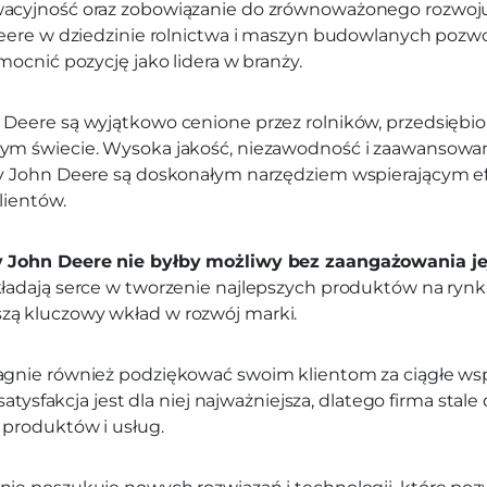
acyjność oraz zobowiązanie do zrównoważonego rozwoju
Deere w dziedzinie rolnictwa i maszyn budowlanych pozwol
mocnić pozycję jako lidera w branży.
Deere są wyjątkowo cenione przez rolników, przedsiębio
ym świecie. Wysoka jakość, niezawodność i zaawansowa
ny John Deere są doskonałym narzędziem wspierającym e
lientów.
y John Deere nie byłby możliwy bez zaangażowania j
ładają serce w tworzenie najlepszych produktów na rynku.
ą kluczowy wkład w rozwój marki.
gnie również podziękować swoim klientom za ciągłe wspa
 satysfakcja jest dla niej najważniejsza, dlatego firma stale
 produktów i usług.