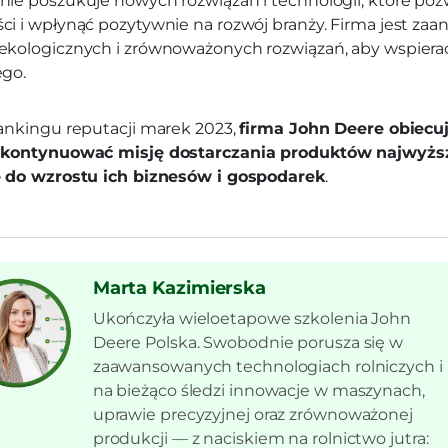
ie poszukuje nowych rozwiązań i technologii, które pozw
i i wpłynąć pozytywnie na rozwój branży. Firma jest za
ekologicznych i zrównoważonych rozwiązań, aby wspiera
ego.
ankingu reputacji marek 2023,
firma John Deere obiecu
 kontynuować misję dostarczania produktów najwyższe
ę do wzrostu ich biznesów i gospodarek
.
Marta Kazimierska
Ukończyła wieloetapowe szkolenia John
Deere Polska. Swobodnie porusza się w
zaawansowanych technologiach rolniczych i
na bieżąco śledzi innowacje w maszynach,
uprawie precyzyjnej oraz zrównoważonej
produkcji — z naciskiem na rolnictwo jutra: