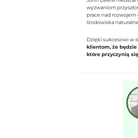
John Deere nieustann
wyzwaniom przyszłośc
prace nad rozwojem 
środowiska naturaln
Dzięki sukcesowi w r
klientom, że będzie
które przyczynią si