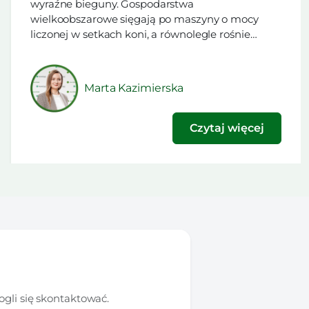
wyraźne bieguny. Gospodarstwa
wielkoobszarowe sięgają po maszyny o mocy
liczonej w setkach koni, a równolegle rośnie
grupa nabywców, którym zależy na lekkim,
zwrotnym sprzęcie do zadań, gdzie
pełnowymiarowy ciągnik byłby po prostu za
Marta Kazimierska
ciężki i za duży. Ten drugi biegun to segment
kompaktowy, a jego znacznie […]
Czytaj więcej
gli się skontaktować.