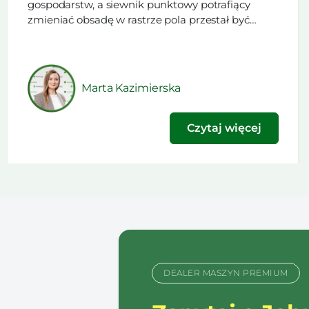
gospodarstw, a siewnik punktowy potrafiący
zmieniać obsadę w rastrze pola przestał być
rzadkością. Trudniejsze od zakupu maszyny
okazuje się rozstrzygnięcie, czy w danym sezonie
technologia ma obniżyć koszt nawożenia, czy
podnieść plon. Ten artykuł powstał na podstawie
Marta Kazimierska
materiału opublikowanego w najnowszym
wydaniu naszego […]
Czytaj więcej
DEALER MASZYN PREMIUM