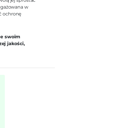
olą jej sprostać
angażowana w
ć ochronę
je swoim
j jakości,