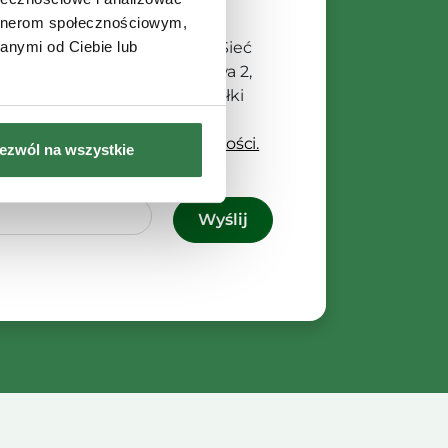
artnerom społecznościowym,
anych osobowych jest Agro Sieć
anymi od Ciebie lub
ibą w Chełmnie, ul. Magazynowa 2,
ą przetwarzane w celu wysyłki
o dostępu, poprawienia lub
 Szczegóły w
Polityce Prywatności.
ezwól na wszystkie