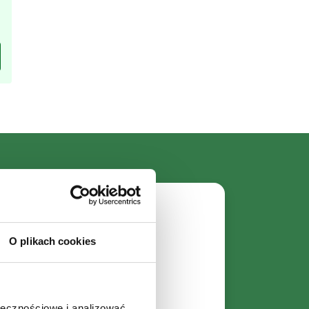
 Newslettera
O plikach cookies
!
ne promocje.
owościami.
ołecznościowe i analizować