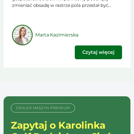
zmieniać obsadę w rastrze pola przestał być
rzadkością. Trudniejsze od zakupu maszyny
okazuje się rozstrzygnięcie, czy w danym sezonie
technologia ma obniżyć koszt nawożenia, czy
podnieść plon. Ten artykuł powstał na podstawie
Marta Kazimierska
materiału opublikowanego w najnowszym
wydaniu naszego […]
Czytaj więcej
DEALER MASZYN PREMIUM
Zapytaj o Karolinka