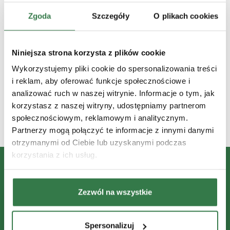
zaawansowanych technologiach rolniczych i na
Zgoda
Szczegóły
O plikach cookies
bieżąco śledzi innowacje w maszynach,
uprawie precyzyjnej oraz zrównoważonej
produkcji — z naciskiem na rolnictwo jutra:
Niniejsza strona korzysta z plików cookie
efektywne, inteligentne i oparte na danych.
Wykorzystujemy pliki cookie do spersonalizowania treści
i reklam, aby oferować funkcje społecznościowe i
Więcej artykułów tego autora
analizować ruch w naszej witrynie. Informacje o tym, jak
korzystasz z naszej witryny, udostępniamy partnerom
społecznościowym, reklamowym i analitycznym.
Partnerzy mogą połączyć te informacje z innymi danymi
otrzymanymi od Ciebie lub uzyskanymi podczas
korzystania z ich usług.
Zezwól na wszystkie
Spersonalizuj