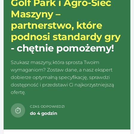
Golf Park i Agro-Sieć
Maszyny –
partnerstwo, które
podnosi standardy gry
- chętnie pomożemy!
Szukasz maszyny, która sprosta Twoim
wymaganiom? Zostaw dane, a nasz ekspert
dobierze optymalną specyfikację, sprawdzi
dostępność i przedstawi Ci najkorzystniejszą
ofertę.
CZAS ODPOWIEDZI
do 4 godzin