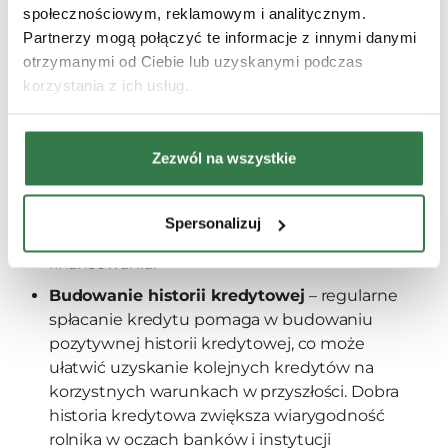
społecznościowym, reklamowym i analitycznym.
kredytowe dla rolników, w tym niższe
Partnerzy mogą połączyć te informacje z innymi danymi
oprocentowanie, elastyczne warunki spłaty
otrzymanymi od Ciebie lub uzyskanymi podczas
oraz możliwość dostosowania
korzystania z ich usług.
harmonogramu spłat do sezonowości
dochodów rolniczych.
Możliwość skorzystania z programów
Zezwól na wszystkie
dotacyjnych
– w przypadku kredytów na
zakup maszyn rolniczych często można
skorzystać z różnych programów
Spersonalizuj
dotacyjnych, które obniżają koszty
finansowania.
Budowanie historii kredytowej
– regularne
spłacanie kredytu pomaga w budowaniu
pozytywnej historii kredytowej, co może
ułatwić uzyskanie kolejnych kredytów na
korzystnych warunkach w przyszłości. Dobra
historia kredytowa zwiększa wiarygodność
rolnika w oczach banków i instytucji