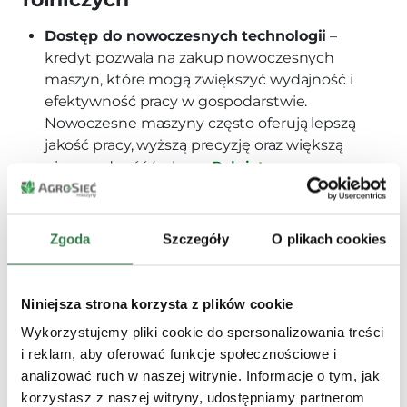
Dostęp do nowoczesnych technologii
–
kredyt pozwala na zakup nowoczesnych
maszyn, które mogą zwiększyć wydajność i
efektywność pracy w gospodarstwie.
Nowoczesne maszyny często oferują lepszą
jakość pracy, wyższą precyzję oraz większą
niezawodność (zobacz:
Rolnictwo
precyzyjne
).
Rozłożenie kosztów w czasie
– kredyt
umożliwia rozłożenie dużego wydatku na
Zgoda
Szczegóły
O plikach cookies
wiele lat, co sprawia, że miesięczne
obciążenie finansowe jest mniejsze. Dzięki
Niniejsza strona korzysta z plików cookie
temu zakup maszyny staje się bardziej
przystępny, a gospodarstwo może lepiej
Wykorzystujemy pliki cookie do spersonalizowania treści
zarządzać swoją płynnością finansową.
i reklam, aby oferować funkcje społecznościowe i
analizować ruch w naszej witrynie. Informacje o tym, jak
Preferencyjne warunki dla rolników
–
korzystasz z naszej witryny, udostępniamy partnerom
banki często oferują preferencyjne warunki