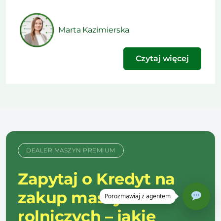
okazuje się rozstrzygnięcie, czy w danym sezonie
technologia ma obniżyć koszt nawożenia, czy
podnieść plon. Ten artykuł powstał na podstawie
Marta Kazimierska
materiału opublikowanego w najnowszym
wydaniu naszego […]
Czytaj więcej
DEALER MASZYN PREMIUM
Zapytaj o Kredyt na
zakup maszyn
rolniczych – jakie