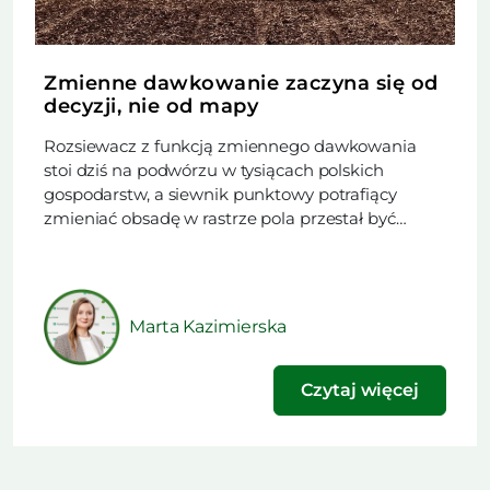
Zmienne dawkowanie zaczyna się od
decyzji, nie od mapy
Rozsiewacz z funkcją zmiennego dawkowania
stoi dziś na podwórzu w tysiącach polskich
gospodarstw, a siewnik punktowy potrafiący
zmieniać obsadę w rastrze pola przestał być
rzadkością. Trudniejsze od zakupu maszyny
okazuje się rozstrzygnięcie, czy w danym sezonie
technologia ma obniżyć koszt nawożenia, czy
podnieść plon. Ten artykuł powstał na podstawie
Marta Kazimierska
materiału opublikowanego w najnowszym
wydaniu naszego […]
Czytaj więcej