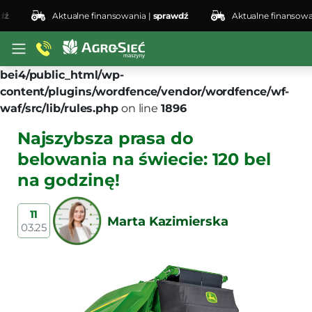
Aktualne finansowania |
sprawdź
Aktualne finansowania |
Deprecated
: preg_replace(): Passing null to parameter
#3 ($subject) of type array|string is deprecated in
/home/klient.dhosting.pl/lswis6155/agro-siec.pl-
bei4/public_html/wp-
content/plugins/wordfence/vendor/wordfence/wf-
waf/src/lib/rules.php
on line
1896
Najszybsza prasa do
belowania na świecie: 120 bel
na godzinę!
11
Marta Kazimierska
03.25