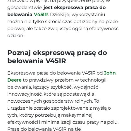
znacząco wpłynąć na przyspieszenie pracy w
gospodarstwie,
jest ekspresowa prasa do
belowania
V451R
. Dzięki jej wykorzystaniu
można nie tylko skrócić czas potrzebny na prace
polowe, ale także zwiększyć ogólną efektywność
działań.
Poznaj ekspresową prasę do
belowania V451R
Ekspresowa prasa do belowania V451R od
John
Deere
to prawdziwy przełom w technologii
belowania, łączący szybkość, wydajność i
innowacyjność, które są podstawą dla
nowoczesnych gospodarstw rolnych. To
urządzenie zostało zaprojektowane z myślą o
tych, którzy potrzebują maksymalnej
efektywności i minimalizacji czasu pracy na polu.
Prasę do belowania V451R na tle