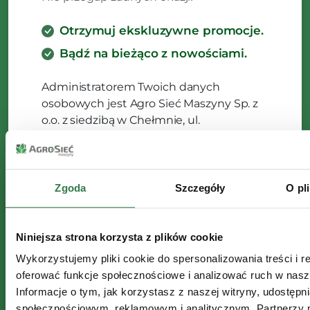
Otrzymuj ekskluzywne promocje.
Bądź na bieżąco z nowościami.
Administratorem Twoich danych
osobowych jest Agro Sieć Maszyny Sp. z
o.o. z siedzibą w Chełmnie, ul.
Magazynowa 2, 86-200 Chełmno. Dane
będą przetwarzane w celu wysyłki
newslettera. Masz prawo do dostępu,
poprawienia lub usunięcia swoich
Zgoda
Szczegóły
O pl
danych. Szczegóły w
Polityce
Prywatności.
Niniejsza strona korzysta z plików cookie
Wykorzystujemy pliki cookie do spersonalizowania treści i r
oferować funkcje społecznościowe i analizować ruch w nasze
Informacje o tym, jak korzystasz z naszej witryny, udostęp
społecznościowym, reklamowym i analitycznym. Partnerzy