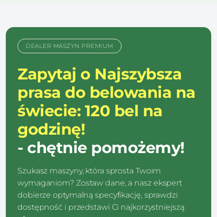
DEALER MASZYN PREMIUM
Zapytaj o Najszybsza
prasa do belowania na
świecie: 120 bel na
godzinę!
- chętnie pomożemy!
Szukasz maszyny, która sprosta Twoim
wymaganiom? Zostaw dane, a nasz ekspert
dobierze optymalną specyfikację, sprawdzi
dostępność i przedstawi Ci najkorzystniejszą