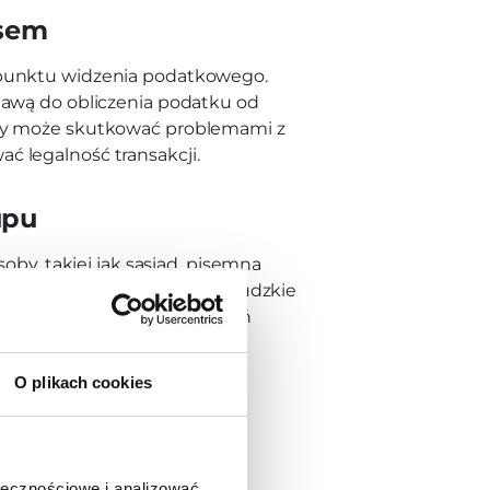
usem
punktu widzenia podatkowego.
tawą do obliczenia podatku od
wy może skutkować problemami z
 legalność transakcji.
upu
oby, takiej jak sąsiad, pisemna
 zawodna, a relacje międzyludzkie
ierdzenia wszystkich ustaleń
konfliktami.
O plikach cookies
ągnika – jakie
ołecznościowe i analizować