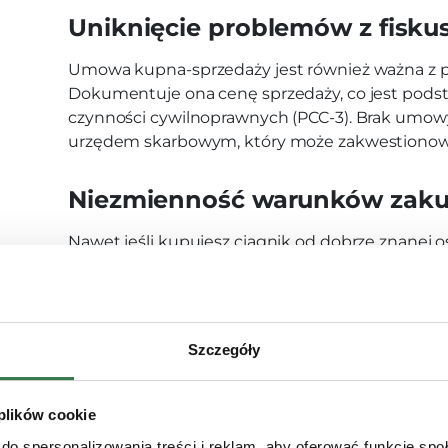
Uniknięcie problemów z fisk
Umowa kupna-sprzedaży jest również ważna z 
Dokumentuje ona cenę sprzedaży, co jest pods
czynności cywilnoprawnych (PCC-3). Brak umo
urzędem skarbowym, który może zakwestionować
Niezmienność warunków zak
Nawet jeśli kupujesz ciągnik od dobrze znanej os
umowa jest nadal konieczna. Ludzka pamięć jest
mogą ulec zmianie. Posiadanie pisemnego potw
zabezpiecza Cię przed ewentualnymi przyszłymi 
Szczegóły
Umowa kupna-sprzedaży ci
dokumenty są potrzebne?
 plików cookie
do spersonalizowania treści i reklam, aby oferować funkcje sp