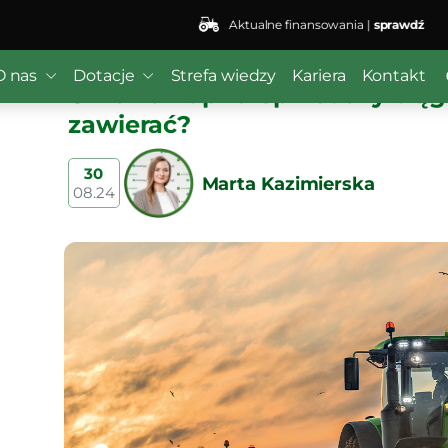
Aktualne finansowania |
sprawdź
O nas
Dotacje
Strefa wiedzy
Kariera
Kontakt
Umowa kupna-sprzedaży ciągn
zawierać?
30
Marta Kazimierska
08.24