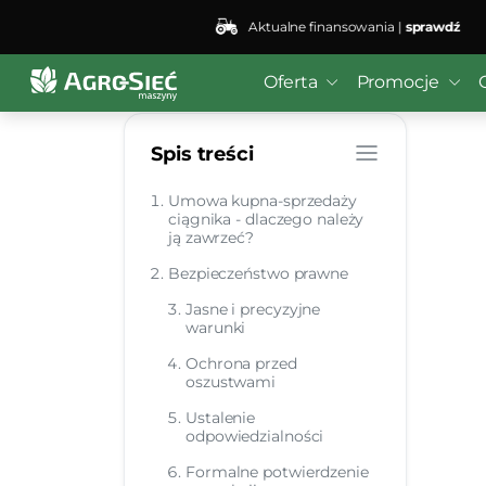
Aktualne finansowania |
sprawdź
Oferta
Promocje
Spis treści
Umowa kupna-sprzedaży
ciągnika - dlaczego należy
ją zawrzeć?
Bezpieczeństwo prawne
Jasne i precyzyjne
warunki
Ochrona przed
oszustwami
Ustalenie
odpowiedzialności
Formalne potwierdzenie