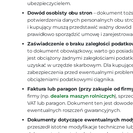
ubezpieczycielem.
Dowód osobisty obu stron
– dokument tożs
potwierdzenia danych personalnych obu stro
i kupujący muszą przedstawić ważny dowód o
prawidłowo sporządzić umowę i zarejestrować
Zaświadczenie o braku zaległości podatko
to dokument obowiązkowy, warto go posiadać,
jest obciążony żadnymi zaległościami podat
uzyskać w urzędzie skarbowym. Dla kupując
zabezpieczenia przed ewentualnymi proble
obciążeniami podatkowymi ciągnika.
Faktura lub paragon (przy zakupie od firm
firmy (np.
dealera maszyn rolniczych
), sprz
VAT lub paragon. Dokument ten jest dowod
ewentualnych roszczeń gwarancyjnych.
Dokumenty dotyczące ewentualnych modyf
przeszedł istotne modyfikacje techniczne lu