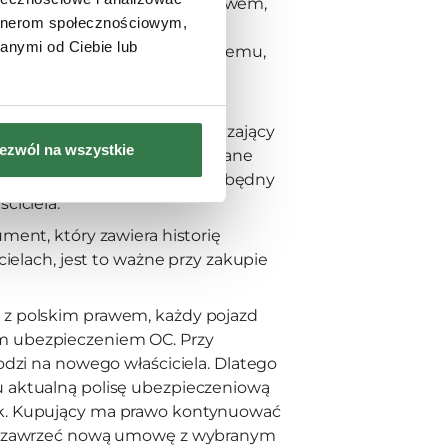
egła sprawnie i zgodnie z prawem,
artnerom społecznościowym,
okumentów. Poniżej
anymi od Ciebie lub
ą potrzebne zarówno kupującemu,
dstawowy dokument potwierdzający
ezwól na wszystkie
je jak: numer rejestracyjny, dane
je o właścicielu. Jest on niezbędny
ciciela.
ment, który zawiera historię
ielach, jest to ważne przy zakupie
 z polskim prawem, każdy pojazd
m ubezpieczeniem OC. Przy
odzi na nowego właściciela. Dlatego
 aktualną polisę ubezpieczeniową
k. Kupujący ma prawo kontynuować
 i zawrzeć nową umowę z wybranym