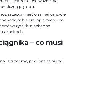
h prac. Może to być ważne dla
echniczną pojazdu.
e można zapomnieć o samej umowie
zona w dwóch egzemplarzach – po
ierać wszystkie niezbędne
h akapitach.
iągnika – co musi
a i skuteczna, powinna zawierać