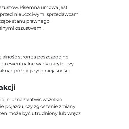
 oszustów. Pisemna umowa jest
y przed nieuczciwymi sprzedawcami
czące stanu prawnego i
alnymi oszustwami.
alność stron za poszczególne
a za ewentualne wady ukryte, czy
niknąć późniejszych niejasności.
akcji
iej można załatwić wszelkie
ie pojazdu, czy zgłoszenie zmiany
 ten może być utrudniony lub wręcz