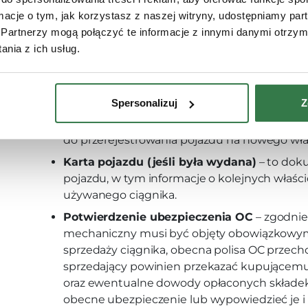
Aby transakcja kupna-sprzedaży ciągnika przebi
ormacje o tym, jak korzystasz z naszej witryny, udostępniamy p
niezbędne jest zgromadzenie odpowiednich d
Partnerzy mogą połączyć te informacje z innymi danymi otrzym
przygotowaliśmy listę dokumentów, które będ
nia z ich usług.
jak i sprzedającemu:
Dowód rejestracyjny ciągnika
– jest to po
Spersonalizuj
Z
rejestrację pojazdu. Zawiera on takie informac
techniczne ciągnika, numer VIN oraz informac
do przerejestrowania pojazdu na nowego właś
Karta pojazdu (jeśli była wydana)
– to doku
pojazdu, w tym informacje o kolejnych właścic
używanego ciągnika.
Potwierdzenie ubezpieczenia OC
– zgodnie
mechaniczny musi być objęty obowiązkowy
sprzedaży ciągnika, obecna polisa OC przech
sprzedający powinien przekazać kupującemu
oraz ewentualne dowody opłaconych składe
obecne ubezpieczenie lub wypowiedzieć je