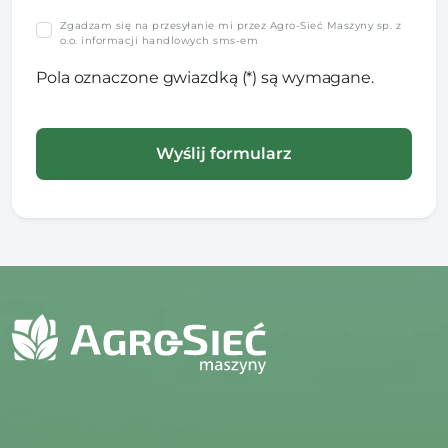
Zgadzam się na przesyłanie mi przez Agro-Sieć Maszyny sp. z
o.o. informacji handlowych sms-em
Pola oznaczone gwiazdką (*) są wymagane.