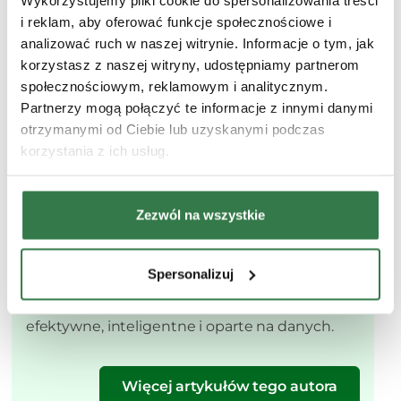
i reklam, aby oferować funkcje społecznościowe i
analizować ruch w naszej witrynie. Informacje o tym, jak
korzystasz z naszej witryny, udostępniamy partnerom
społecznościowym, reklamowym i analitycznym.
Partnerzy mogą połączyć te informacje z innymi danymi
otrzymanymi od Ciebie lub uzyskanymi podczas
korzystania z ich usług.
Marta Kazimierska
Ukończyła wieloetapowe szkolenia John Deere
Zezwól na wszystkie
Polska. Swobodnie porusza się w
zaawansowanych technologiach rolniczych i na
bieżąco śledzi innowacje w maszynach,
Spersonalizuj
uprawie precyzyjnej oraz zrównoważonej
produkcji — z naciskiem na rolnictwo jutra:
efektywne, inteligentne i oparte na danych.
Więcej artykułów tego autora