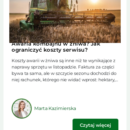
Awaria kombajnu w żniwa? Jak
ograniczyć koszty serwisu?
Koszty awarii w żniwa są inne niż te wynikające z
naprawy sprzętu w listopadzie. Faktura za części
bywa ta sama, ale w szczycie sezonu dochodzi do
niej rachunek, którego nie widać wprost: hektary,
które nie zeszły z pola w dniu postoju i ryzyko, że
pogoda nie da drugiego podejścia. Z tego
powodu na serwis w […]
Marta Kazimierska
Czytaj więcej