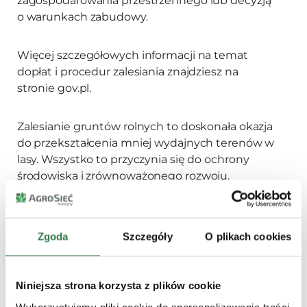
zagospodarowania przestrzennego lub decyzją
o warunkach zabudowy.
Więcej szczegółowych informacji na temat
dopłat i procedur zalesiania znajdziesz na
stronie gov.pl.
Zalesianie gruntów rolnych to doskonała okazja
do przekształcenia mniej wydajnych terenów w
lasy. Wszystko to przyczynia się do ochrony
środowiska i zrównoważonego rozwoju.
Dodatkowo, korzystając z dostępnych dopłat,
możesz zwiększyć opłacalność tego
przedsięwzięcia. Warto pamiętać o
Zgoda
Szczegóły
O plikach cookies
szczegółowych wymaganiach prawnych oraz
możliwości uzyskania wsparcia finansowego,
które znacznie ułatwią realizację tego projektu.
Niniejsza strona korzysta z plików cookie
Wykorzystujemy pliki cookie do spersonalizowania treści