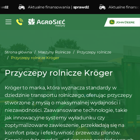
dź
Aktualne finansowania |
sprawdź
Aktualne finansowan
Strona główna
Maszyny Rolnicze
Przyczepy rolnicze
Przyczepy rolnicze Kröger
Przyczepy rolnicze Kröger
Kröger to marka, która wyznacza standardy w
dziedzinie transportu rolniczego, oferując przyczepy
stworzone z myślą o maksymalnej wydajności i
niezawodności. Zaawansowane technologie, takie
jak innowacyjne systemy wyładunku czy
zoptymalizowane zawieszenie, przekładają się na
komfort pracy i efektywność przewozu plonów.