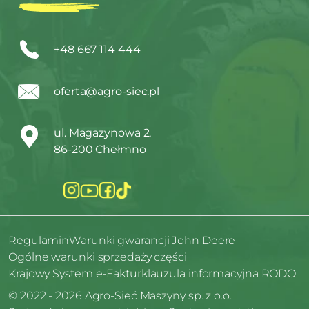
+48 667 114 444
oferta@agro-siec.pl
ul. Magazynowa 2,
86-200 Chełmno
Regulamin
Warunki gwarancji John Deere
Ogólne warunki sprzedaży części
Krajowy System e-Faktur
klauzula informacyjna RODO
© 2022 - 2026 Agro-Sieć Maszyny sp. z o.o.