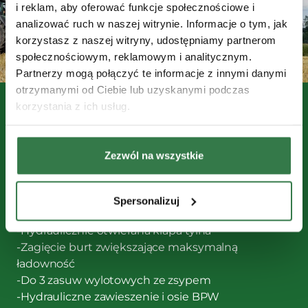
i reklam, aby oferować funkcje społecznościowe i
analizować ruch w naszej witrynie. Informacje o tym, jak
korzystasz z naszej witryny, udostępniamy partnerom
społecznościowym, reklamowym i analitycznym.
Partnerzy mogą połączyć te informacje z innymi danymi
otrzymanymi od Ciebie lub uzyskanymi podczas
Wyposażenie przyczep Kröger
korzystania z ich usług.
Możliwość skonfigurowania przyczep Kröger do
indywidualnych potrzeb użytkownika wynika
Zezwól na wszystkie
między innymi z mnogości ich standardowych i
opcjonalnych funkcjonalności:
Spersonalizuj
-Kąt przechyłu przy wyładunku do 50°
-Hydraulicznie otwierana klapa tylna
-Zagięcie burt zwiększające maksymalną
ładowność
-Do 3 zasuw wylotowych ze zsypem
-Hydrauliczne zawieszenie i osie BPW