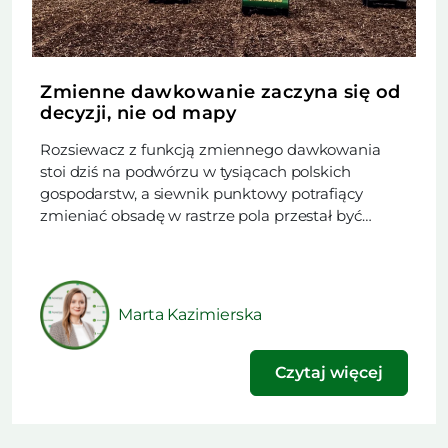
Zmienne dawkowanie zaczyna się od
decyzji, nie od mapy
Rozsiewacz z funkcją zmiennego dawkowania
stoi dziś na podwórzu w tysiącach polskich
gospodarstw, a siewnik punktowy potrafiący
zmieniać obsadę w rastrze pola przestał być
rzadkością. Trudniejsze od zakupu maszyny
okazuje się rozstrzygnięcie, czy w danym sezonie
technologia ma obniżyć koszt nawożenia, czy
podnieść plon. Ten artykuł powstał na podstawie
Marta Kazimierska
materiału opublikowanego w najnowszym
wydaniu naszego […]
Czytaj więcej