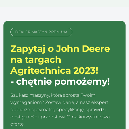
DEALER MASZYN PREMIUM
Zapytaj o John Deere
na targach
Agritechnica 2023!
- chętnie pomożemy!
Szukasz maszyny, która sprosta Twoim
wymaganiom? Zostaw dane, a nasz ekspert
dobierze optymalną specyfikację, sprawdzi
dostępność i przedstawi Ci najkorzystniejszą
ofertę.