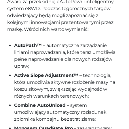
Award za przekładnię eAutoPowr i inteligentny
system e8WD. Podczas tegorocznych targów
odwiedzający będą mogli zapoznać się z
kolejnymi innowacjami prezentowanymi przez
markę. Wśród nich warto wymienić:
AutoPath™
– automatyczne zarządzanie
liniami naprowadzania, które teraz umożliwia
pełne naprowadzanie dla nowych rodzajów
upraw;
Active Slope Adjustment™
– technologia,
która umożliwia aktywne rozłożenie masy na
koszu sitowym, zwiększając wydajność w
różnych warunkach terenowych;
Combine AutoUnload
– system
umożliwiający automatyczny rozładunek
zbiornika kombajnu bez strat ziarna;
Monosem QuadRate Pro
– zaawansowany