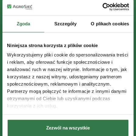
Nie przegap żadnych okazji!
Otrzymuj ekskluzywne promocje.
Zgoda
Szczegóły
O plikach cookies
Bądź na bieżąco z nowościami.
Administratorem Twoich danych
Niniejsza strona korzysta z plików cookie
osobowych jest Agro Sieć Maszyny Sp. z
Wykorzystujemy pliki cookie do spersonalizowania treści
o.o. z siedzibą w Chełmnie, ul.
i reklam, aby oferować funkcje społecznościowe i
Magazynowa 2, 86-200 Chełmno. Dane
analizować ruch w naszej witrynie. Informacje o tym, jak
będą przetwarzane w celu wysyłki
korzystasz z naszej witryny, udostępniamy partnerom
newslettera. Masz prawo do dostępu,
społecznościowym, reklamowym i analitycznym.
poprawienia lub usunięcia swoich
Partnerzy mogą połączyć te informacje z innymi danymi
danych. Szczegóły w
Polityce
otrzymanymi od Ciebie lub uzyskanymi podczas
Prywatności.
korzystania z ich usług.
Zezwól na wszystkie