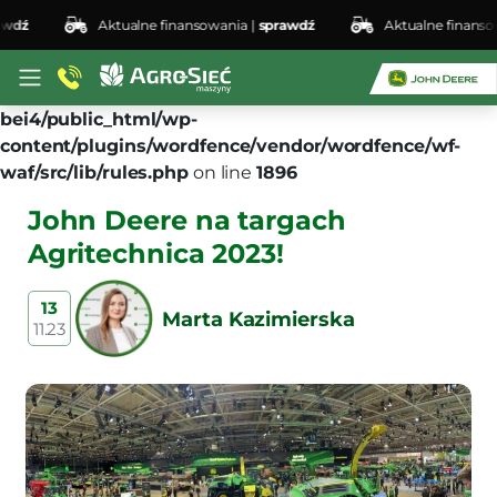
ź
Aktualne finansowania |
sprawdź
Aktualne finansowan
Deprecated
: preg_replace(): Passing null to parameter
#3 ($subject) of type array|string is deprecated in
/home/klient.dhosting.pl/lswis6155/agro-siec.pl-
bei4/public_html/wp-
content/plugins/wordfence/vendor/wordfence/wf-
waf/src/lib/rules.php
on line
1896
John Deere na targach
Agritechnica 2023!
13
Marta Kazimierska
11.23