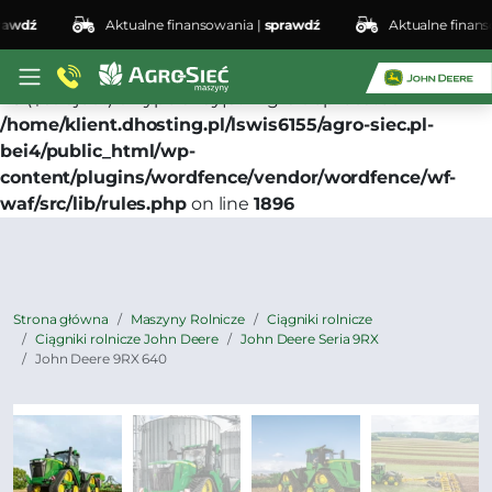
dź
Aktualne finansowania |
sprawdź
Aktualne finansowa
Deprecated
: preg_replace(): Passing null to parameter
#3 ($subject) of type array|string is deprecated in
/home/klient.dhosting.pl/lswis6155/agro-siec.pl-
bei4/public_html/wp-
content/plugins/wordfence/vendor/wordfence/wf-
waf/src/lib/rules.php
on line
1896
Strona główna
Maszyny Rolnicze
Ciągniki rolnicze
Ciągniki rolnicze John Deere
John Deere Seria 9RX
John Deere 9RX 640