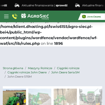
ź
Aktualne finansowania |
sprawdź
Aktualne finansowan
Deprecated
: preg_replace(): Passing null to parameter
#3 ($subject) of type array|string is deprecated in
/home/klient.dhosting.pl/lswis6155/agro-siec.pl-
bei4/public_html/wp-
content/plugins/wordfence/vendor/wordfence/wf-
waf/src/lib/rules.php
on line
1896
Strona główna
Maszyny Rolnicze
Ciągniki rolnicze
Ciągniki rolnicze John Deere
John Deere Seria 5M
John Deere 5115M