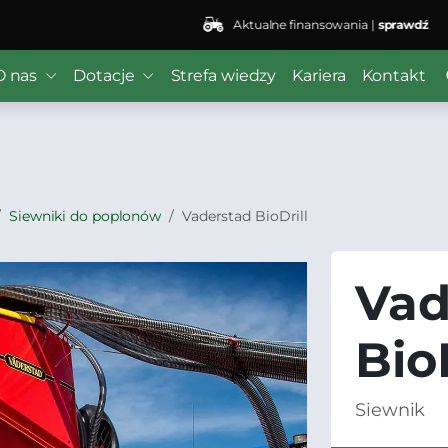
Aktualne finansowania |
sprawdź
 ($subject) of type array|string is deprecated in
/home/kli
O nas
Dotacje
Strefa wiedzy
Kariera
Kontakt
r/wordfence/wf-waf/src/lib/rules.php
on line
1896
Siewniki do poplonów
Vaderstad BioDrill
Vad
BioD
Siewnik