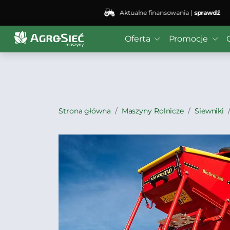
Aktualne finansowania |
sprawdź
Deprecated
: preg_replace(): Passing null to parameter #3
Oferta
Promocje
bei4/public_html/wp-content/plugins/wordfence/vendo
Strona główna
Maszyny Rolnicze
Siewniki