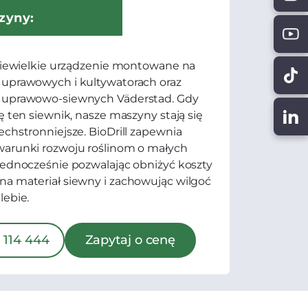
zyny:
 niewielkie urządzenie montowane na
 uprawowych i kultywatorach oraz
 uprawowo-siewnych Väderstad. Gdy
ię ten siewnik, nasze maszyny stają się
echstronniejsze. BioDrill zapewnia
warunki rozwoju roślinom o małych
jednocześnie pozwalając obniżyć koszty
a materiał siewny i zachowując wilgoć
lebie.
 114 444
Zapytaj o cenę