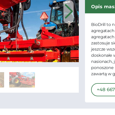
Opis mas
BioDrill to
agregatach
agregatach
zastosuje s
jeszcze wsz
doskonałe 
nasionach, 
ponoszone n
zawartą w g
+48 667