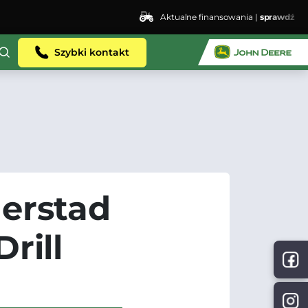
Aktualne finansowania |
sprawdź
ent.dhosting.pl/lswis6155/agro-siec.pl-
Szybki kontakt
erstad
rill