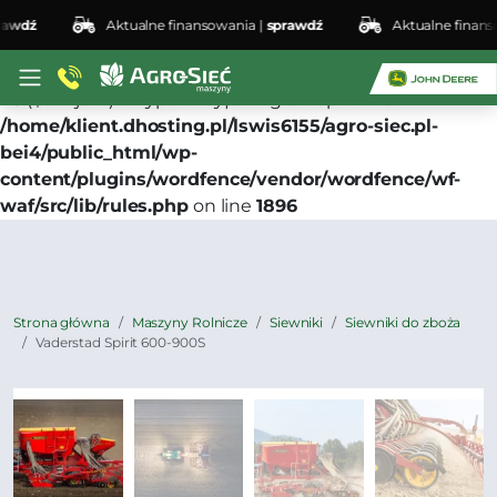
dź
Aktualne finansowania |
sprawdź
Aktualne finansowa
Deprecated
: preg_replace(): Passing null to parameter
#3 ($subject) of type array|string is deprecated in
/home/klient.dhosting.pl/lswis6155/agro-siec.pl-
bei4/public_html/wp-
content/plugins/wordfence/vendor/wordfence/wf-
waf/src/lib/rules.php
on line
1896
Strona główna
Maszyny Rolnicze
Siewniki
Siewniki do zboża
Vaderstad Spirit 600-900S