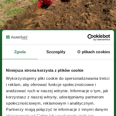
Dlaczego pług Kverneland to
dobra inwestycja?
Zgoda
Szczegóły
O plikach cookies
Istnieje wiele aspektów, dla których zakup pługu
marki Kverneland to doskonała inwestycja:
Niniejsza strona korzysta z plików cookie
– Lekka konstrukcja zmniejsza obciążenia ciągnika
Wykorzystujemy pliki cookie do spersonalizowania treści
– Szybkie dostosowywanie szerokości roboczej
i reklam, aby oferować funkcje społecznościowe i
– Automatyczne zabezpieczenie przed
analizować ruch w naszej witrynie. Informacje o tym, jak
kamieniami
korzystasz z naszej witryny, udostępniamy partnerom
– Stal hartowana technologią Kverneland
społecznościowym, reklamowym i analitycznym.
– Wysoka wartość odsprzedaży
Partnerzy mogą połączyć te informacje z innymi danymi
otrzymanymi od Ciebie lub uzyskanymi podczas