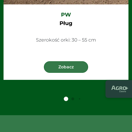
PW
Pług
Szerokość orki: 30 – 55 cm
Zobacz