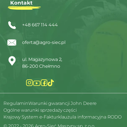
Kontakt
+48 667 114 444
oferta@agro-siec.pl
ul. Magazynowa 2,
86-200 Chełmno
Regulamin
Warunki gwarancji John Deere
Ogólne warunki sprzedaży części
Krajowy System e-Faktur
klauzula informacyjna RODO
© 2022 - 2026 Agro-Sieć Maszyny sp. z o.o.