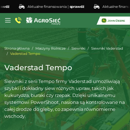
dź
Aktualne finansowania |
sprawdź
Aktualne finansowa
Strona główna
Maszyny Rolnicze
Siewniki
Siewniki Vaderstad
Vaderstad Tempo
Vaderstad Tempo
Siewniki z serii Tempo firmy Vaderstad umożliwiają
szybki i dokładny siew różnych upraw, takich jak
kukurydza, buraki czy rzepak. Dzięki unikalnemu
systemowi PowerShoot, nasiona są kontrolowane na
całej drodze do gleby, co zapewnia równomierne
wschody.