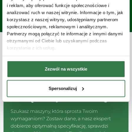
i reklam, aby oferować funkcje społecznościowe i
analizować ruch w naszej witrynie. Informacje o tym, jak
korzystasz z naszej witryny, udostępniamy partnerom
społecznościowym, reklamowym i analitycznym.
Partnerzy mogą połączyć te informacje z innymi danymi
otrzymanymi od Ciebie lub uzyskanymi podczas
korzystania z ich usług.
DEALER MASZYN PREMIUM
Zezwól na wszystkie
Zapytaj o Vaderstad
Tempo
Spersonalizuj
- chętnie pomożemy!
Szukasz maszyny, która sprosta Twoim
wymaganiom? Zostaw dane, a nasz ekspert
dobierze optymalną specyfikację, sprawdzi