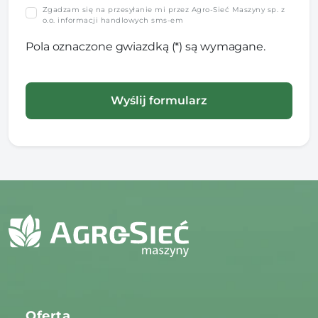
Zgadzam się na przesyłanie mi przez Agro-Sieć Maszyny sp. z
o.o. informacji handlowych sms-em
Pola oznaczone gwiazdką (*) są wymagane.
Oferta