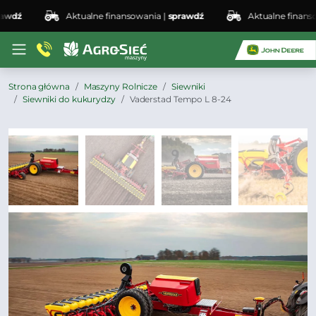
ź
Aktualne finansowania |
sprawdź
Aktualne finansowan
Strona główna
Maszyny Rolnicze
Siewniki
Siewniki do kukurydzy
Vaderstad Tempo L 8-24