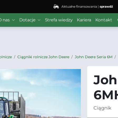
Aktualne finansowania |
sprawdź
 ($subject) of type array|string is deprecated in
/home/kli
O nas
Dotacje
Strefa wiedzy
Kariera
Kontakt
r/wordfence/wf-waf/src/lib/rules.php
on line
1896
olnicze
Ciągniki rolnicze John Deere
John Deere Seria 6M
Joh
6MH
Ciągnik