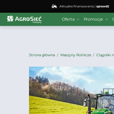
Aktualne finansowania |
sprawdź
Deprecated
: preg_replace(): Passing null to parameter #3
Oferta
Promocje
bei4/public_html/wp-content/plugins/wordfence/vendo
Strona główna
Maszyny Rolnicze
Ciągniki r