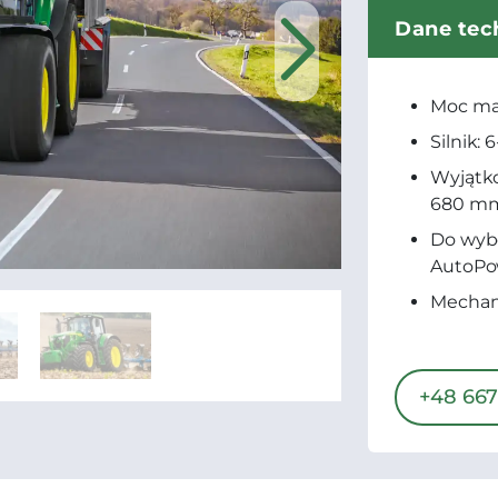
Dane tec
Moc mak
Silnik: 
Wyjątk
680 mm
Do wyb
AutoP
Mechani
+48 667