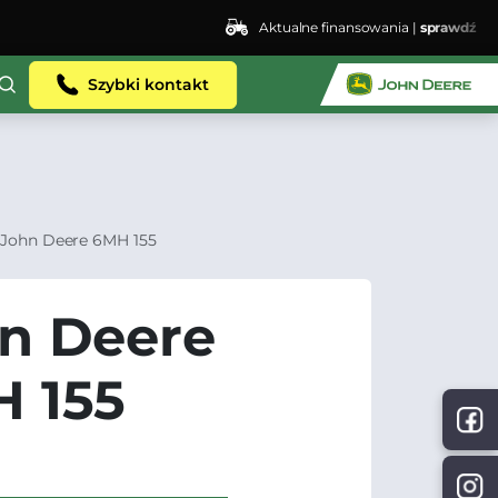
Aktualne finansowania |
sprawdź
ent.dhosting.pl/lswis6155/agro-siec.pl-
Szybki kontakt
John Deere 6MH 155
n Deere
 155