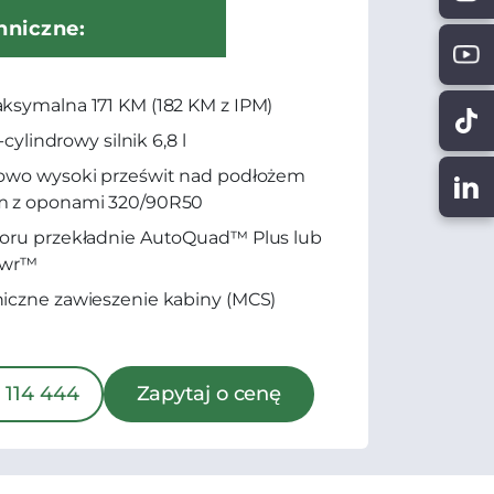
hniczne:
symalna 171 KM (182 KM z IPM)
6-cylindrowy silnik 6,8 l
owo wysoki prześwit nad podłożem
 z oponami 320/90R50
oru przekładnie AutoQuad™ Plus lub
owr™
czne zawieszenie kabiny (MCS)
 114 444
Zapytaj o cenę