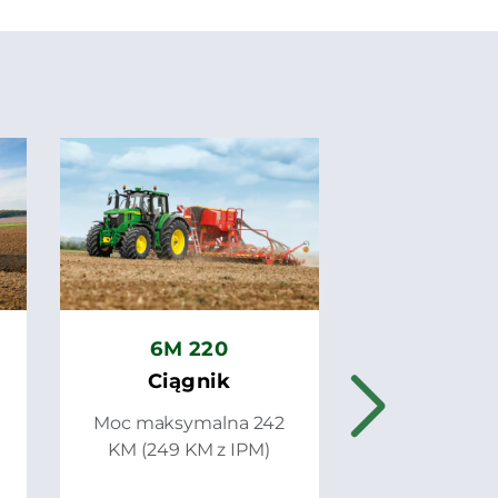
6M 2
Ciąg
Moc maksym
KM (229 KM
6M 220
Ciągnik
Moc maksymalna 242
KM (249 KM z IPM)