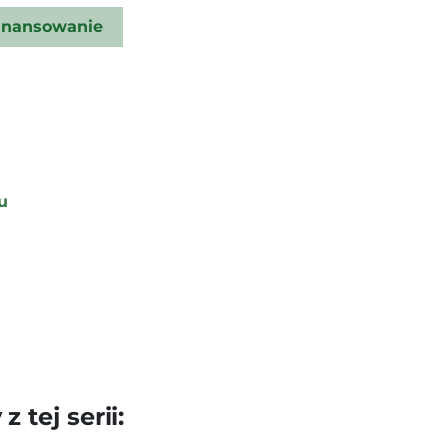
inansowanie
u
 tej serii: