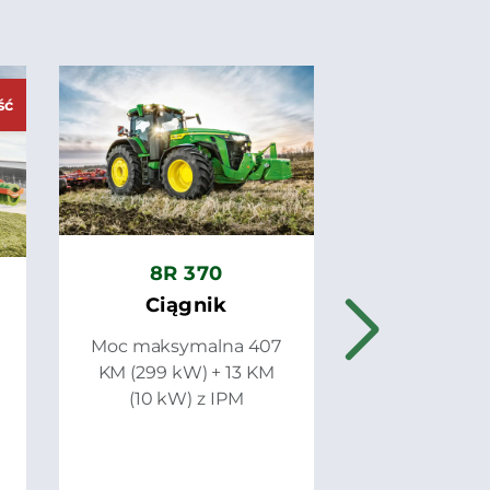
8R 3
ść
Ciąg
Moc maksym
KM (275 kW)
(10 kW) 
8R 370
Ciągnik
Moc maksymalna 407
KM (299 kW) + 13 KM
(10 kW) z IPM