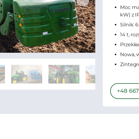
Moc mak
kW) z 
Silnik: 
14 t, ro
Przekł
Nowa, w
Zintegr
+48 667