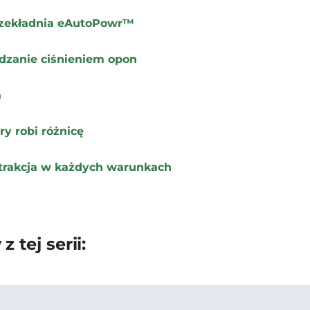
przekładnia eAutoPowr™
ądzanie ciśnieniem opon
a
y robi różnicę
 trakcja w każdych warunkach
 tej serii: