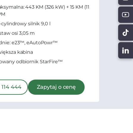
symalna: 443 KM (326 kW) + 15 KM (11
IPM
6-cylindrowy silnik 9,0 l
zstaw osi 3,05 m
adnie: e23™, eAutoPowr™
iększa kabina
owany odbiornik StarFire™
 114 444
Zapytaj o cenę