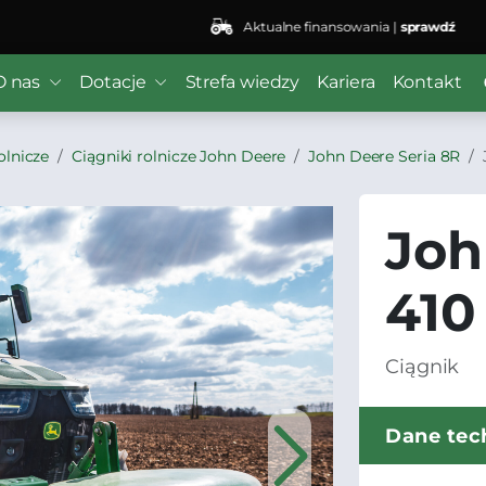
Aktualne finansowania |
sprawdź
O nas
Dotacje
Strefa wiedzy
Kariera
Kontakt
olnicze
Ciągniki rolnicze John Deere
John Deere Seria 8R
Joh
410
Ciągnik
Dane tec