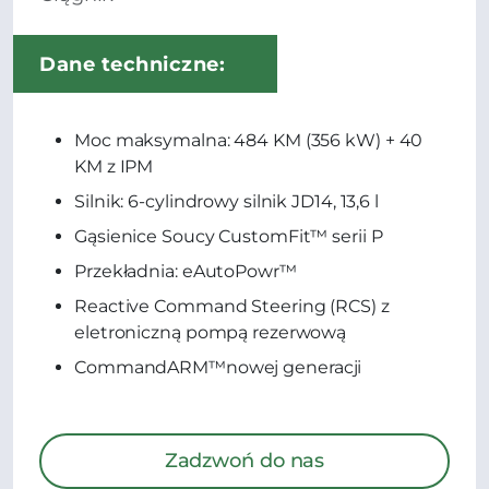
Dane techniczne:
Moc maksymalna: 484 KM (356 kW) + 40
KM z IPM
Silnik: 6-cylindrowy silnik JD14, 13,6 l
Gąsienice Soucy CustomFit™ serii P
Przekładnia: eAutoPowr™
Reactive Command Steering (RCS) z
eletroniczną pompą rezerwową
CommandARM™nowej generacji
Zadzwoń do nas