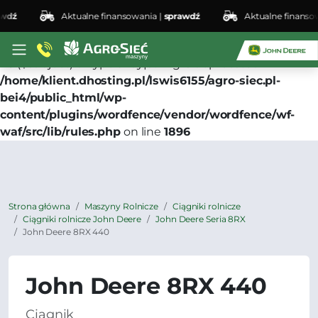
ź
Aktualne finansowania |
sprawdź
Aktualne finansowani
Deprecated
: preg_replace(): Passing null to parameter
#3 ($subject) of type array|string is deprecated in
/home/klient.dhosting.pl/lswis6155/agro-siec.pl-
bei4/public_html/wp-
content/plugins/wordfence/vendor/wordfence/wf-
waf/src/lib/rules.php
on line
1896
Strona główna
Maszyny Rolnicze
Ciągniki rolnicze
Ciągniki rolnicze John Deere
John Deere Seria 8RX
John Deere 8RX 440
John Deere 8RX 440
Ciągnik