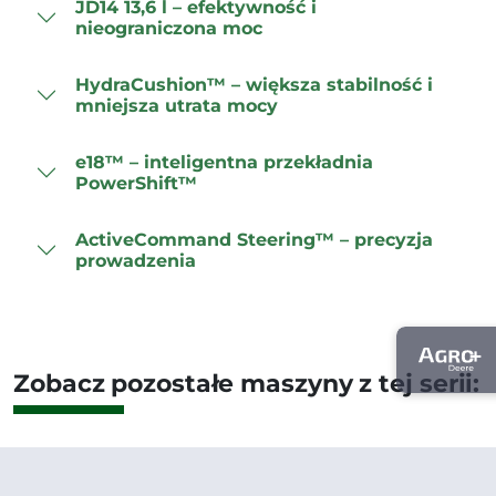
JD14 13,6 l – efektywność i
nieograniczona moc
HydraCushion™ – większa stabilność i
mniejsza utrata mocy
e18™ – inteligentna przekładnia
PowerShift™
ActiveCommand Steering™ – precyzja
prowadzenia
Zobacz pozostałe maszyny z tej serii: