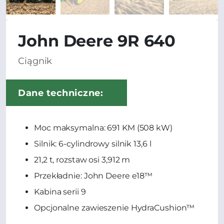
John Deere 9R 640
Ciągnik
Dane techniczne:
Moc maksymalna: 691 KM (508 kW)
Silnik: 6-cylindrowy silnik 13,6 l
21,2 t, rozstaw osi 3,912 m
Przekładnie: John Deere e18™
Kabina serii 9
Opcjonalne zawieszenie HydraCushion™