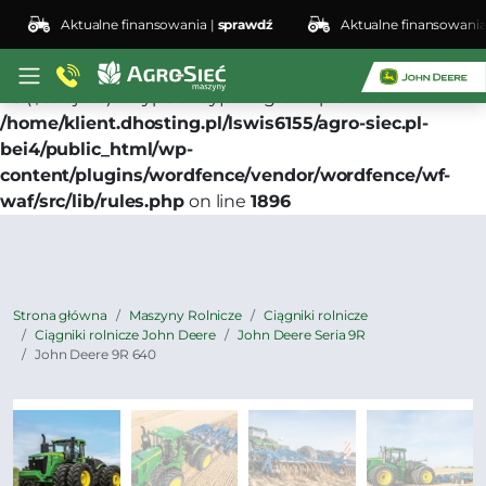
Aktualne finansowania |
sprawdź
Aktualne finansowania |
s
Deprecated
: preg_replace(): Passing null to parameter
#3 ($subject) of type array|string is deprecated in
/home/klient.dhosting.pl/lswis6155/agro-siec.pl-
bei4/public_html/wp-
content/plugins/wordfence/vendor/wordfence/wf-
waf/src/lib/rules.php
on line
1896
Strona główna
Maszyny Rolnicze
Ciągniki rolnicze
Ciągniki rolnicze John Deere
John Deere Seria 9R
John Deere 9R 640