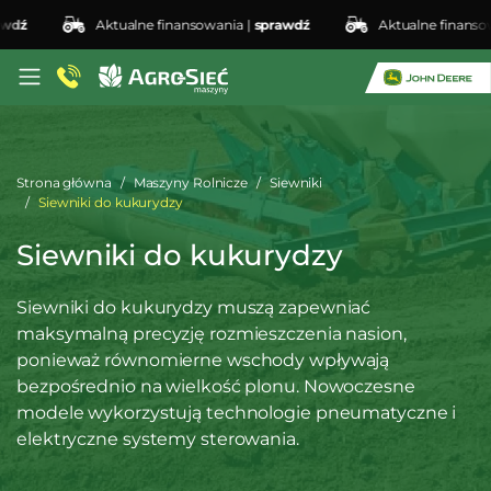
ź
Aktualne finansowania |
sprawdź
Aktualne finansowan
Strona główna
Maszyny Rolnicze
Siewniki
Siewniki do kukurydzy
Siewniki do kukurydzy
Siewniki do kukurydzy muszą zapewniać
maksymalną precyzję rozmieszczenia nasion,
ponieważ równomierne wschody wpływają
bezpośrednio na wielkość plonu. Nowoczesne
modele wykorzystują technologie pneumatyczne i
elektryczne systemy sterowania.