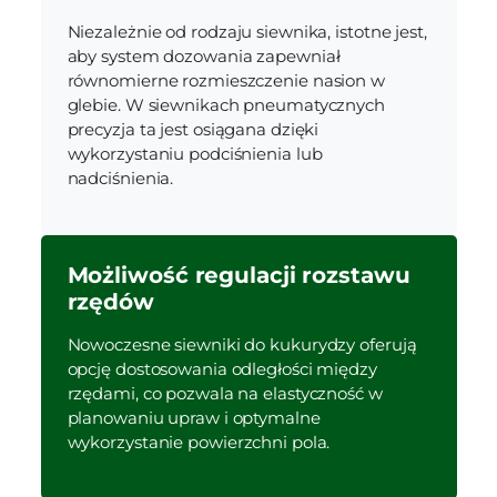
Niezależnie od rodzaju siewnika, istotne jest,
aby system dozowania zapewniał
równomierne rozmieszczenie nasion w
glebie. W siewnikach pneumatycznych
precyzja ta jest osiągana dzięki
wykorzystaniu podciśnienia lub
nadciśnienia.
Możliwość regulacji rozstawu
rzędów
Nowoczesne siewniki do kukurydzy oferują
opcję dostosowania odległości między
rzędami, co pozwala na elastyczność w
planowaniu upraw i optymalne
wykorzystanie powierzchni pola.