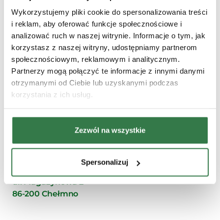
numeru telefonu do celów związanych
Wykorzystujemy pliki cookie do spersonalizowania treści
z przesyłaniem mi informacji handlowych.
i reklam, aby oferować funkcje społecznościowe i
analizować ruch w naszej witrynie. Informacje o tym, jak
Wyrażam zgodę na wykorzystanie mojego
korzystasz z naszej witryny, udostępniamy partnerom
adresu e-mail do celów związanych
społecznościowym, reklamowym i analitycznym.
z przesyłaniem mi informacji handlowych.
Partnerzy mogą połączyć te informacje z innymi danymi
Pola oznaczone gwiazdką (*) są wymagane.
otrzymanymi od Ciebie lub uzyskanymi podczas
Wyślij formularz
korzystania z ich usług.
Zadzwoń
Zezwól na wszystkie
+48 664 144 575
Napisz
oferta@agro-siec.pl
Spersonalizuj
Odwiedź nas
ul. Magazynowa 2
86-200 Chełmno