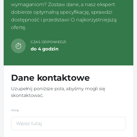
wymaganiom? Zostaw dane, a nasz ekspert
dobierze optymalną specyfikację, sprawdzi
dostępność i przedstawi Ci najkorzystniejszą
ofertę.
CZAS ODPOWIEDZI
do 4 godzin
Dane kontaktowe
Uzupełnij poniższe pola, abyśmy mogli się
skontaktować.
Imię
*