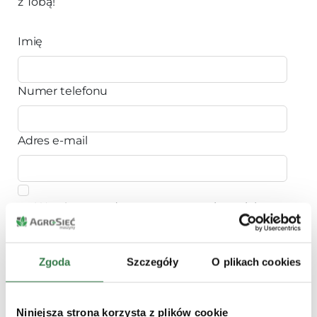
z Tobą!
Imię
Numer telefonu
Adres e-mail
Wyrażam zgodę na przetwarzanie moich
danych osobowych w celu dostarczania mi
informacji handlowych na temat
oferowanych przez Agro-Sieć Maszyny
Zgoda
Szczegóły
O plikach cookies
urządzeń, maszyn, części i usług.
Wyrażam zgodę na wykorzystanie mojego
Niniejsza strona korzysta z plików cookie