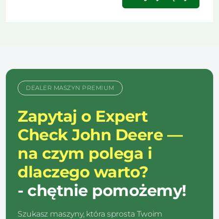
DEALER MASZYN PREMIUM
Zapytaj o Expert
Check John Deere —
na czym polega i
dlaczego warto?
- chętnie pomożemy!
Szukasz maszyny, która sprosta Twoim