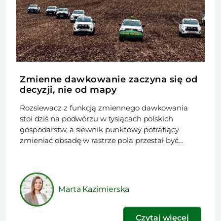
Zmienne dawkowanie zaczyna się od
decyzji, nie od mapy
Rozsiewacz z funkcją zmiennego dawkowania
stoi dziś na podwórzu w tysiącach polskich
gospodarstw, a siewnik punktowy potrafiący
zmieniać obsadę w rastrze pola przestał być
rzadkością. Trudniejsze od zakupu maszyny
okazuje się rozstrzygnięcie, czy w danym sezonie
technologia ma obniżyć koszt nawożenia, czy
podnieść plon. Ten artykuł powstał na podstawie
Marta Kazimierska
materiału opublikowanego w najnowszym
wydaniu naszego […]
Czytaj więcej