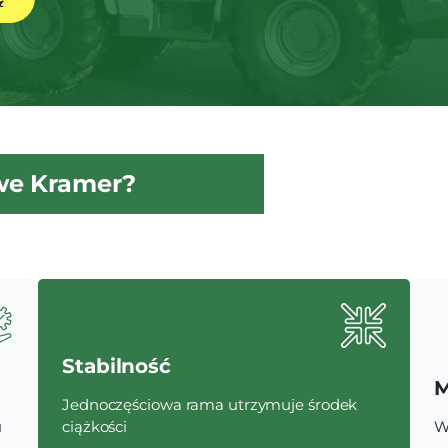
we Kramer?
Stabilność
M
Jednoczęściowa rama utrzymuje środek
u
ciążkości
W