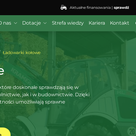
Aktualne finansowania |
sprawdź
O nas
Dotacje
Strefa wiedzy
Kariera
Kontakt
Ładowarki kołowe
e
które doskonale sprawdzają się w
nictwie, jak i w budownictwie. Dzięki
tności umożliwiają sprawne
ę