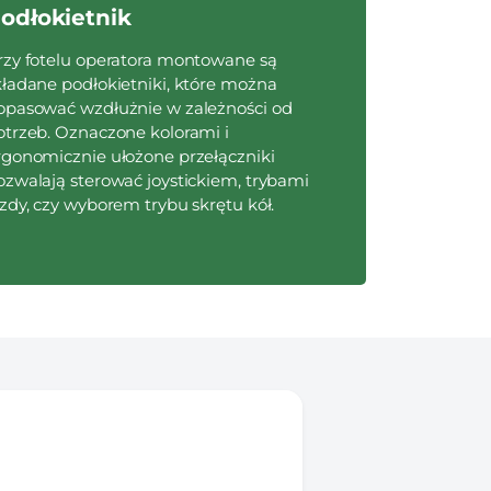
odłokietnik
rzy fotelu operatora montowane są
kładane podłokietniki, które można
opasować wzdłużnie w zależności od
otrzeb. Oznaczone kolorami i
rgonomicznie ułożone przełączniki
ozwalają sterować joystickiem, trybami
azdy, czy wyborem trybu skrętu kół.