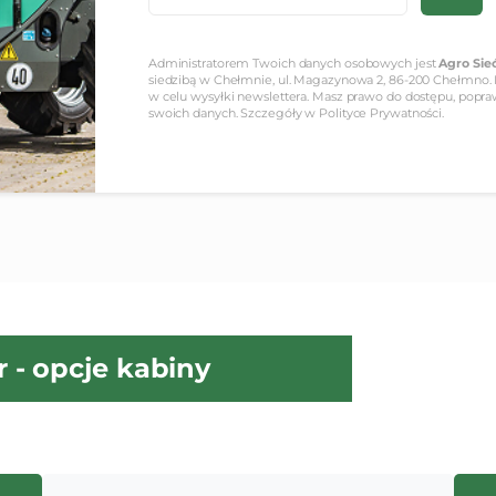
Administratorem Twoich danych osobowych jest
Agro Sieć
siedzibą w Chełmnie, ul. Magazynowa 2, 86-200 Chełmno.
w celu wysyłki newslettera. Masz prawo do dostępu, popraw
swoich danych. Szczegóły w
Polityce Prywatności.
 - opcje kabiny