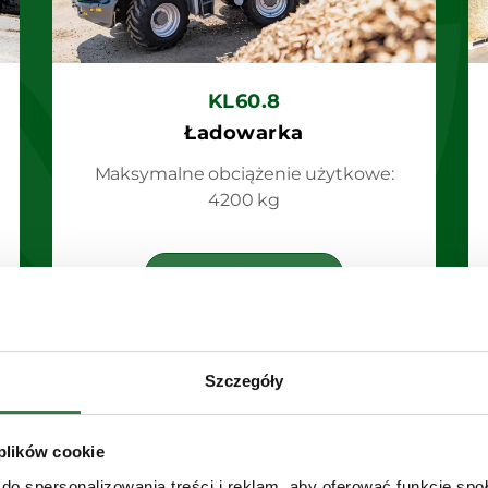
KL60.8
Ładowarka
Maksymalne obciążenie użytkowe:
4200 kg
Zobacz
Szczegóły
 plików cookie
do spersonalizowania treści i reklam, aby oferować funkcje sp