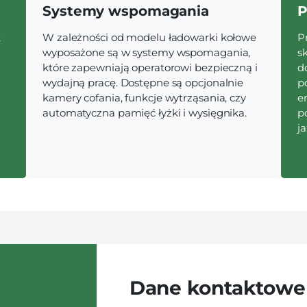
Systemy wspomagania
P
k
W zależności od modelu ładowarki kołowe
P
wyposażone są w systemy wspomagania,
s
które zapewniają operatorowi bezpieczną i
d
wydajną pracę. Dostępne są opcjonalnie
p
kamery cofania, funkcje wytrząsania, czy
e
automatyczna pamięć łyżki i wysięgnika.
p
j
Dane kontaktowe