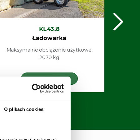
KL43.8
Ładowarka
Maksymalne obciążenie użytkowe:
2070 kg
Zobacz
O plikach cookies
ołecznościowe i analizować