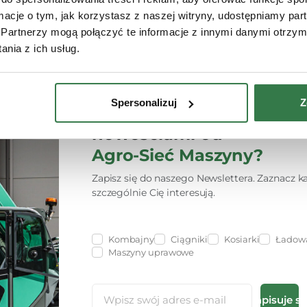
ormacje o tym, jak korzystasz z naszej witryny, udostępniamy p
Partnerzy mogą połączyć te informacje z innymi danymi otrzym
nia z ich usług.
Newsletter
Spersonalizuj
Z
Chcesz być na bieżąco z
nowościami od
Agro-Sieć Maszyny?
Zapisz się do naszego Newslettera. Zaznacz ka
szczególnie Cię interesują.
Kombajny
Ciągniki
Kosiarki
Ładowa
Maszyny uprawowe