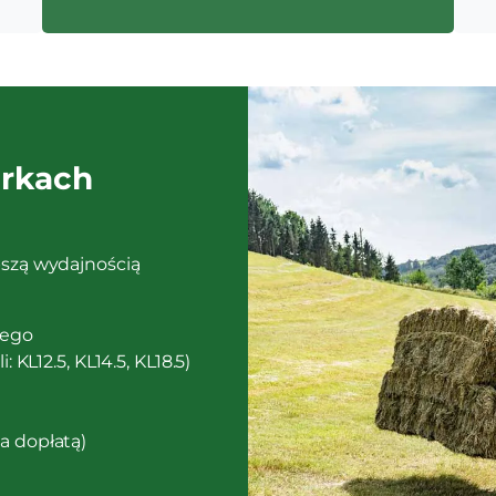
arkach
pszą wydajnością
zego
 KL12.5, KL14.5, KL18.5)
a dopłatą)