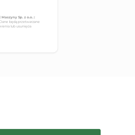
 Maszyny Sp. z o.o.
z
 Dane będą przetwarzane
ienia lub usunięcia