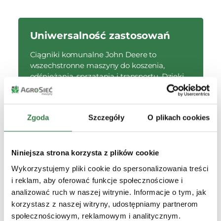
Uniwersalność zastosowań
Ciągniki komunalne John Deere to
wszechstronne maszyny do koszenia,
odśnieżania, sprzątania i transportu. Dzięki
szerokiemu wyborowi osprzętu można je
dostosować do pracy przez cały rok, a
modułowa konstrukcja umożliwia szybką
Zgoda
Szczegóły
O plikach cookies
wymianę narzędzi.
Niniejsza strona korzysta z plików cookie
Kompaktowe wymiary
Wykorzystujemy pliki cookie do spersonalizowania treści
i reklam, aby oferować funkcje społecznościowe i
Kompaktowa budowa i mały promień
analizować ruch w naszej witrynie. Informacje o tym, jak
skrętu sprawiają, że ciągniki te świetnie
radzą sobie w ciasnych przestrzeniach,
korzystasz z naszej witryny, udostępniamy partnerom
takich jak np. alejki. Ich mobilność ułatwia
społecznościowym, reklamowym i analitycznym.