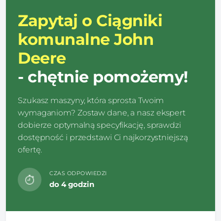
Zapytaj o Ciągniki
komunalne John
Deere
- chętnie pomożemy!
Szukasz maszyny, która sprosta Twoim
wymaganiom? Zostaw dane, a nasz ekspert
dobierze optymalną specyfikację, sprawdzi
dostępność i przedstawi Ci najkorzystniejszą
ofertę.
CZAS ODPOWIEDZI
do 4 godzin