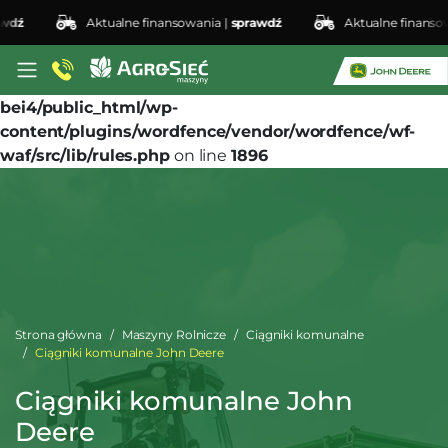
ź
Aktualne finansowania |
sprawdź
Aktualne finansowani
Deprecated
: preg_replace(): Passing null to parameter
#3 ($subject) of type array|string is deprecated in
/home/klient.dhosting.pl/lswis6155/agro-siec.pl-
bei4/public_html/wp-
content/plugins/wordfence/vendor/wordfence/wf-
waf/src/lib/rules.php
on line
1896
Strona główna
Maszyny Rolnicze
Ciągniki komunalne
Ciągniki komunalne John Deere
Ciągniki komunalne John
Deere